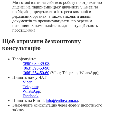
Ми готові взяти на себе всю роботу по отриманню
ліцензії на підприємницьку діяльність у Києві та
по Україні, представляти інтереси компанії в
державних органах, а також виконати аналіз
документів та проконсультувати по окремим
питанням. З нами навіть складні ситуації стають
простішими!
Щоб отримати безкоштовну
консультацію
Телефонуйте:
(096) 039-39-08
;
(063) 395-53-90
;
(066) 354-50-60
(Viber, Telegram, WhatsApp);
Пишить нам у ЧАТ:
Viber
;
Telegram
;
WhatsApp
;
Facebook
;
Пишить на E-mail:
info@entire.com.ua
;
Замовляйте консультацію через форму зворотнього
зв'язку.