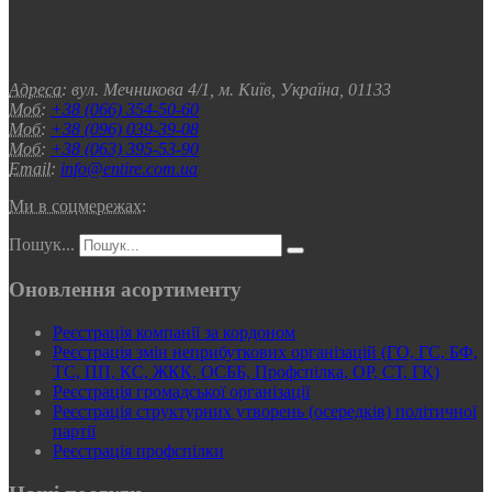
Адреса:
вул. Мечникова 4/1, м. Київ, Україна, 01133
Моб:
+38 (066) 354-50-60
Моб:
+38 (096) 039-39-08
Моб:
+38 (063) 395-53-90
Email:
info@entire.com.ua
Ми в соцмережах:
Пошук...
Оновлення асортименту
Реєстрація компанії за кордоном
Реєстрація змін неприбуткових організацій (ГО, ГС, БФ,
ТС, ПП, КС, ЖКК, ОСББ, Профспілка, ОР, СТ, ГК)
Реєстрація громадської організації
Реєстрація структурних утворень (осередків) політичної
партії
Реєстрація профспілки