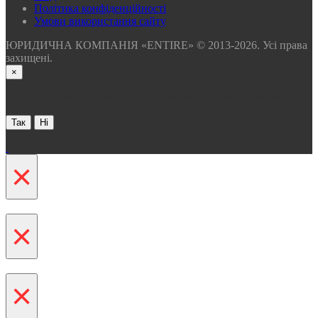
Політика конфіденційності
Умови використання сайту
ЮРИДИЧНА КОМПАНІЯ «ENTIRE» © 2013-2026. Усі права
захищені.
×
Хочете отримати безкоштовну консультацію через 30 сек ?
Так
Ні
×
×
×