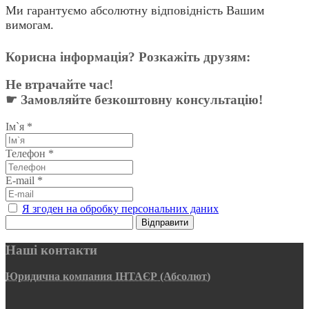
Ми гарантуємо абсолютну відповідність Вашим
вимогам.
Корисна інформація? Розкажіть друзям:
Не втрачайте час!
☛ Замовляйте безкоштовну консультацію!
Ім`я
*
Телефон
*
E-mail
*
Я згоден на обробку персональних даних
Відправити
Наші контакти
Юридична компания ІНТАЄР (Абсолют)