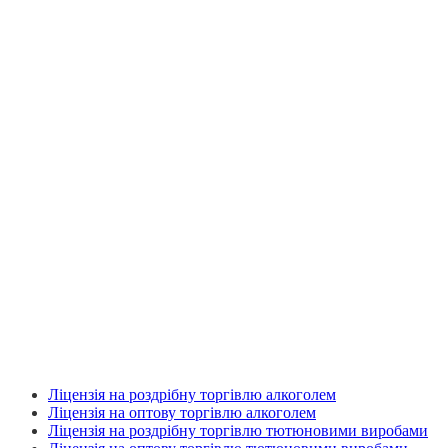
Ліцензія на роздрібну торгівлю алкоголем
Ліцензія на оптову торгівлю алкоголем
Ліцензія на роздрібну торгівлю тютюновими виробами