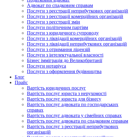
Адвокат по спадковим справам
Послуги з реєстрації неприбуткових організацій
Послуги з реєстрації комерційних організацій
Послуги з реєстрації змін
Послуги політичним партіям
Послуги з юридичного супроводу
Послуги з ліквідації комерційних організацій
Послуги з ліквідації неприбуткових організацій
Послуги з отримання ліцензій
Послуги з інтелектуальної власності
Бізнес імміграція до Великобританії
Послуги нотаріуса
Послуги з оформлення будівництва
Блог
Прайс
Вартість юридичних послуг
Вартість послуг юриста з нерухомості
Вартість послуг юриста для бізнесу
Вартість послуг адвоката по господарських
справах
Вартість послуг адвоката у сімейних справах
Вартість послуг адвоката по спадковим справам
Вартість послуг з реєстрації неприбуткових
організацій