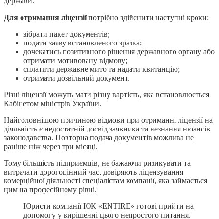
держави.
Для отримання ліцензії
потрібно здійснити наступні кроки:
зібрати пакет документів;
подати заяву встановленого зразка;
дочекатись позитивного рішення державного органу або
отримати мотивовану відмову;
сплатити державне мито та надати квитанцію;
отримати дозвільний документ.
Різні ліцензії можуть мати різну вартість, яка встановлюється
Кабінетом міністрів України.
Найголовнішою причиною відмови при отриманні ліцензії на
діяльність є недостатній досвід заявника та незнання нюансів
законодавства.
Повторна подача документів можлива не
раніше ніж через три місяці.
Тому більшість підприємців, не бажаючи ризикувати та
витрачати дорогоцінний час, довіряють ліцензування
комерційної діяльності спеціалістам компанії, яка займається
цим на професійному рівні.
Юристи компанії ЮК «ENTIRE» готові прийти на
допомогу у вирішенні цього непростого питання.