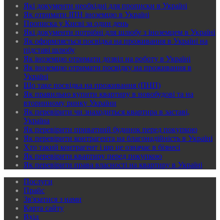
Які документи необхідні для прописки в Україні
Як отримати ІПН іноземцю в Україні
Прописка у Києві за один день
Які документи потрібні для шлюбу з іноземцем в Україні
Як оформляється посвідка на проживання в Україні на
підставі шлюбу
Як іноземцю отримати дозвіл на роботу в Україні
Як іноземцю отримати посвідку на проживання в
Україні
Що таке посвідка на проживання (ПНП)
Як правильно купити квартиру в новобудові та на
вторинному ринку України
Як перевірити чи знаходиться квартира в заставі,
Україна
Як перевірити приватний будинок перед покупкою
Як перевірити контрагента на благонадійність в Україні
Хто такий контрагент і що це означає в бізнесі
Як перевірити квартиру перед покупкою
Як перевірити права власності на квартиру в Україні
Послуги
Прайс
Зв'язатися з нами
Карта сайту
Вхід