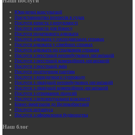
Наші послуги
Юридичні консультації
Представництво інтересів в судах
Послуги юриста з нерухомості
Послуги юриста для бізнесу
Послуги податкового адвоката
Послуги адвоката у господарських справах
Послуги адвоката у сімейних справах
Послуги адвоката по спадковим справам
Послуги з реєстрації неприбуткових організацій
Послуги з реєстрації комерційних організацій
Послуги з реєстрації змін
Послуги політичним партіям
Послуги з юридичного супроводу
Послуги з ліквідації неприбуткових організацій
Послуги з ліквідації комерційних організацій
Послуги з отримання ліцензій
Послуги з інтелектуальної власності
Бізнес-імміграція до Великобританії
Послуги нотаріуса
Послуги з оформлення будівництва
Наш блог