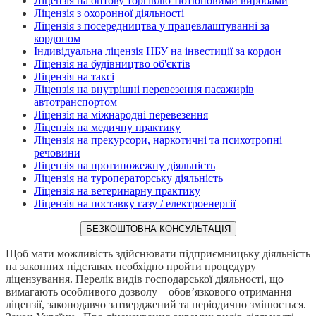
Ліцензія на оптову торгівлю тютюновими виробами
Ліцензія з охоронної діяльності
Ліцензія з посередництва у працевлаштуванні за
кордоном
Індивідуальна ліцензія НБУ на інвестиції за кордон
Ліцензія на будівництво об'єктів
Ліцензія на таксі
Ліцензія на внутрішні перевезення пасажирів
автотранспортом
Ліцензія на міжнародні перевезення
Ліцензія на медичну практику
Ліцензія на прекурсори, наркотичні та психотропні
речовини
Ліцензія на протипожежну діяльність
Ліцензія на туроператорську діяльність
Ліцензія на ветеринарну практику
Ліцензія на поставку газу / електроенергії
БЕЗКОШТОВНА КОНСУЛЬТАЦІЯ
Щоб мати можливість здійснювати підприємницьку діяльність
на законних підставах необхідно пройти процедуру
ліцензування. Перелік видів господарської діяльності, що
вимагають особливого дозволу – обов’язкового отримання
ліцензії, законодавчо затверджений та періодично змінюється.