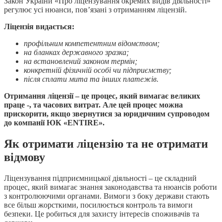
Закон України «Про ліцензування окремих видів діяльності»
регулює усі нюанси, пов’язані з отриманням ліцензій.
Ліцензія видається:
профільним компетентним відомством;
на бланках державного зразка;
на встановлений законом термін;
конкретній фізичній особі чи підприємству;
після сплати мита та інших платежів.
Отримання ліцензії – це процес, який вимагає великих
праце -, та часових витрат. Але цей процес можна
прискорити, якщо звернутися за юридичним супроводом
до компанії ЮК «ENTIRE».
Як отримати ліцензію та не отримати
відмову
Ліцензування підприємницької діяльності – це складний
процес, який вимагає знання законодавства та нюансів роботи
з контролюючими органами. Вимоги з боку держави стають
все більш жорсткими, посилюється контроль та вимоги
безпеки. Це робиться для захисту інтересів споживачів та