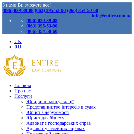
З нами Ви зможете все!
(096) 039-39-08
(063) 395-53-90
(066) 354-50-60
info@entire.com.ua
(096) 039-39-08
(063) 395-53-90
(066) 354-50-60
UK
RU
Головна
Про нас
Послуги
Юридичні консультації
Представництво інтересів в судах
Юрист з нерухомості
Юрист для бізнесу
Адвокат з господарських справ
Адвокат у сімейних справах
Податковий адвокат