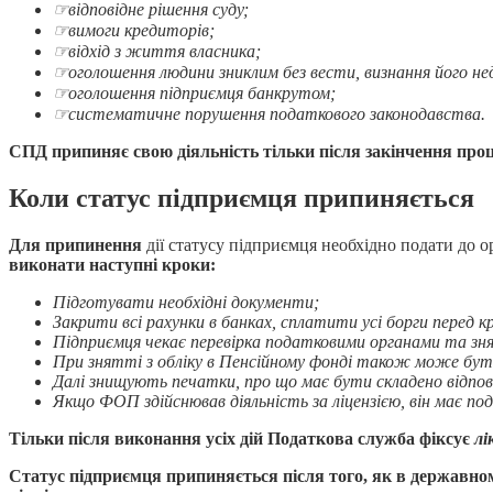
☞
відповідне рішення суду;
☞
вимоги кредиторів;
☞
відхід з життя власника;
☞
оголошення людини зниклим без вести, визнання його нед
☞
оголошення підприємця банкрутом;
☞
систематичне порушення податкового законодавства.
СПД припиняє свою діяльність тільки після закінчення проце
Коли статус підприємця припиняється
Для припинення
дії статусу підприємця необхідно подати до 
виконати наступні кроки:
Підготувати необхідні документи;
Закрити всі рахунки в банках, сплатити усі борги перед 
Підприємця чекає перевірка податковими органами та зня
При знятті з обліку в Пенсійному фонді також може бути 
Далі знищують печатки, про що має бути складено відпов
Якщо ФОП здійснював діяльність за ліцензією, він має под
Тільки після виконання усіх дій Податкова служба фіксує
лі
Статус підприємця припиняється після того, як в державному