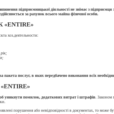
ипинення підприємницької діяльності не знімає з підприємця з
дійснюється за рахунок всього майна фізичної особи.
ЮК «ENTIRE»
єкта хоз.деятельности:
рік;
в;
 пакета послуг, в яких передбачено виконання всіх необхідн
К «ENTIRE»
б уникнути помилок, додаткових витрат і штрафів
. Законом 
ки.
иявлені порушення або невідповідності в документах, то може бу