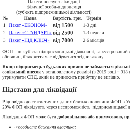
Пакети послуг з ліквідації
фізичної особи-підприємця
(суб'єкта підприємницької діяльності)
№
Назва
Вартість, грн.
Термін
від 1500
1
Пакет «ЕКОНОМ»
1-3 дні
від 2500
2
Пакет «СТАНДАРТ»
1-3 недели
від 7000
3
Пакет «ПІД КЛЮЧ»
2-6 місяців
ФОП – це суб’єкт підприємницької діяльності, зареєстрований 
обставин, її закриття має відбуватися згідно закону.
Якщо підприємець з будь-яких причин не займається діяльн
соціальний внесок
у встановленому розмірі (в 2019 році = 918 
утримувати СПД, який не приносить прибутку не вигідно.
Підстави для ліквідації
Відповідно до статистичних даних близько половини ФОП в Укр
20% ФОП ліквідують через неспроможність підприємницької ді
Ліквідація ФОП може бути
добровільною або примусовою, п
☞
особисте бажання власника;