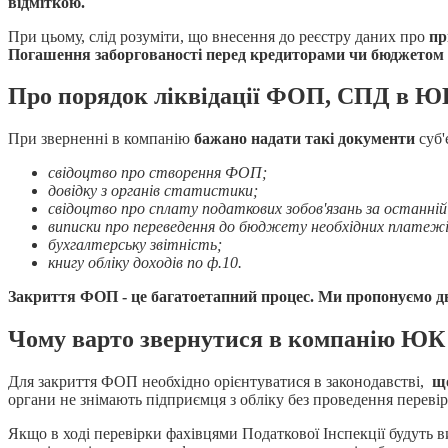
відміткою.
При цьому, слід розуміти, що внесення до реєстру даних про
пр
Погашення заборгованості перед кредиторами чи бюджетом з
Про порядок ліквідації ФОП, СПД в 
При зверненні в компанію
бажано надати такі документи
суб'
свідоцтво про створення ФОП;
довідку з органів статистики;
свідоцтво про сплату податкових зобов'язань за останній 
виписки про переведення до бюджету необхідних платежі
бухгалтерську звітність;
книгу обліку доходів по ф.10.
Закриття ФОП - це багатоетапний процес.
Ми пропонуємо два
Чому варто звернутися в компанію Ю
Для закриття ФОП необхідно орієнтуватися в законодавстві,
що
органи не знімають підприємця з обліку без проведення перевір
Якщо в ході перевірки фахівцями Податкової Інспекції будуть в