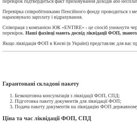
перевірок підтвердиться факт приховування доходів або неспла
Перевірка співробітниками Пенсійного фонду проводиться з м
нараховувало зарплату і відрахування.
Співпраця з компанією ЮК «ENTIRE» - це спосіб уникнути черг і
перевірок.
Наші фахівці мають досвід ліквідації ФОП, знают
Якщо ліквідація ФОП в Києві (в Україні) представляє для вас пр
Гарантовані складові пакету
Безкоштовна консультація з ліквідації ФОП, СПД;
Підготовка пакету документів для ліквідації ФОП;
Подача пакету документів на ліквідацію ФОП державному
Ціна та час ліквідації ФОП, СПД