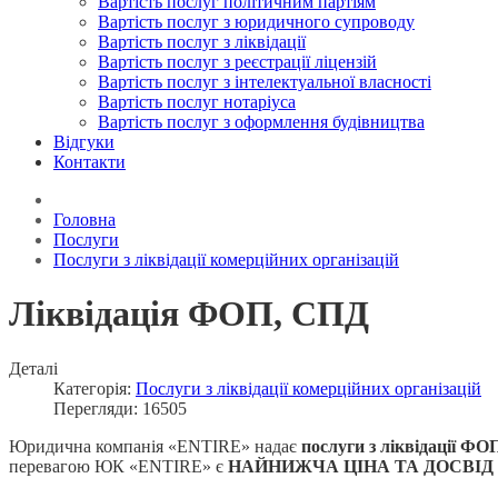
Вартість послуг політичним партіям
Вартість послуг з юридичного супроводу
Вартість послуг з ліквідації
Вартість послуг з реєстрації ліцензій
Вартість послуг з інтелектуальної власності
Вартість послуг нотаріуса
Вартість послуг з оформлення будівництва
Відгуки
Контакти
Головна
Послуги
Послуги з ліквідації комерційних організацій
Ліквідація ФОП, СПД
Деталі
Категорія:
Послуги з ліквідації комерційних організацій
Перегляди: 16505
Юридична компанія «ENTIRE» надає
послуги з ліквідації Ф
перевагою ЮК «ENTIRE» є
НАЙНИЖЧА ЦІНА ТА ДОСВІД З