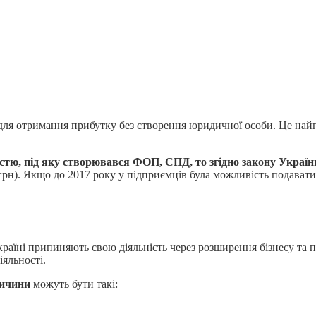
для отримання прибутку без створення юридичної особи. Це найпо
істю, під яку створювався
ФОП, СПД
, то згідно закону Украї
грн). Якщо до 2017 року у підприємців була можливість подавати 
аїні припиняють свою діяльність через розширення бізнесу та п
яльності.
ричини
можуть бути такі: