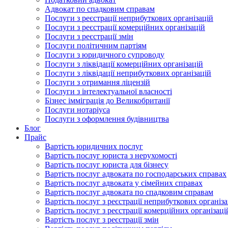
Адвокат по спадковим справам
Послуги з реєстрації неприбуткових організацій
Послуги з реєстрації комерційних організацій
Послуги з реєстрації змін
Послуги політичним партіям
Послуги з юридичного супроводу
Послуги з ліквідації комерційних організацій
Послуги з ліквідації неприбуткових організацій
Послуги з отримання ліцензій
Послуги з інтелектуальної власності
Бізнес імміграція до Великобританії
Послуги нотаріуса
Послуги з оформлення будівництва
Блог
Прайс
Вартість юридичних послуг
Вартість послуг юриста з нерухомості
Вартість послуг юриста для бізнесу
Вартість послуг адвоката по господарських справах
Вартість послуг адвоката у сімейних справах
Вартість послуг адвоката по спадковим справам
Вартість послуг з реєстрації неприбуткових організа
Вартість послуг з реєстрації комерційних організаці
Вартість послуг з реєстрації змін