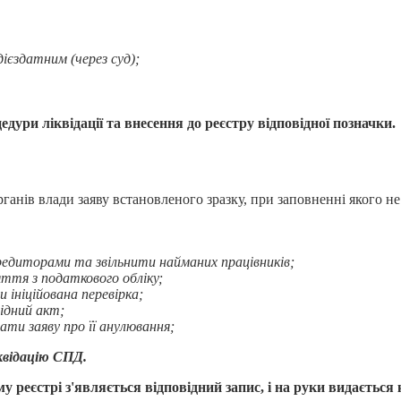
ієздатним (через суд);
дури ліквідації та внесення до реєстру відповідної позначки.
органів влади заяву встановленого зразку, при заповненні яког
кредиторами та звільнити найманих працівників;
ття з податкового обліку;
ініційована перевірка;
ідний акт;
ати заяву про її анулювання;
квідацію СПД.
 реєстрі з'являється відповідний запис, і на руки видається 