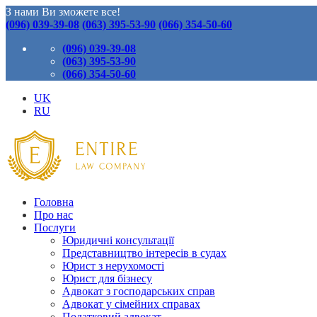
З нами Ви зможете все!
(096) 039-39-08
(063) 395-53-90
(066) 354-50-60
(096) 039-39-08
(063) 395-53-90
(066) 354-50-60
UK
RU
Головна
Про нас
Послуги
Юридичні консультації
Представництво інтересів в судах
Юрист з нерухомості
Юрист для бізнесу
Адвокат з господарських справ
Адвокат у сімейних справах
Податковий адвокат