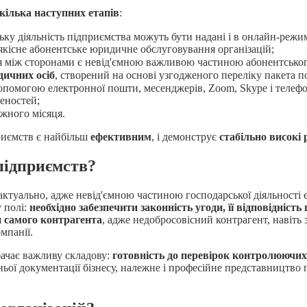
 кілька наступних етапів
:
ську діяльність підприємства можуть бути надані і в онлайн-режи
 якісне абонентське юридичне обслуговування організацій;
ція між сторонами є невід'ємною важливою частиною абонентськ
дичних осіб
, створений на основі узгодженого переліку пакета 
 допомогою електронної пошти, месенджерів, Zoom, Skype і теле
еностей;
ожного місяця.
риємств є найбільш
ефективним
, і демонструє
стабільно високі 
підприємств?
туально, адже невід'ємною частиною господарської діяльності є
 полі:
необхідно забезпечити законність угоди, її відповідніст
 самого контрагента
, адже недобросовісний контрагент, навіть
мпанії.
ачає важливу складову:
готовність до перевірок контролюючих 
ої документації бізнесу, належне і професійне представництво 
.