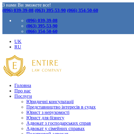
З нами Ви зможете все!
(096) 039-39-08
(063) 395-53-90
(066) 354-50-60
(096) 039-39-08
(063) 395-53-90
(066) 354-50-60
UK
RU
Головна
Про нас
Послуги
Юридичні консультації
Представництво інтересів в судах
Юрист з нерухомості
Юрист для бізнесу
Адвокат з господарських справ
Адвокат у сімейних справах
Податковий адвокат