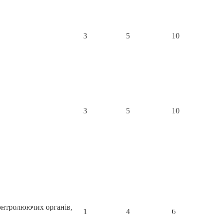
3
5
10
3
5
10
контролюючих органів,
1
4
6