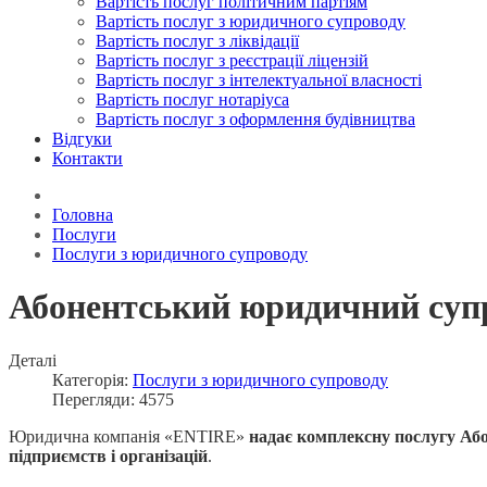
Вартість послуг політичним партіям
Вартість послуг з юридичного супроводу
Вартість послуг з ліквідації
Вартість послуг з реєстрації ліцензій
Вартість послуг з інтелектуальної власності
Вартість послуг нотаріуса
Вартість послуг з оформлення будівництва
Відгуки
Контакти
Головна
Послуги
Послуги з юридичного супроводу
Абонентський юридичний супро
Деталі
Категорія:
Послуги з юридичного супроводу
Перегляди: 4575
Юридична компанія «ENTIRE»
надає комплексну послугу Аб
підприємств і організацій
.