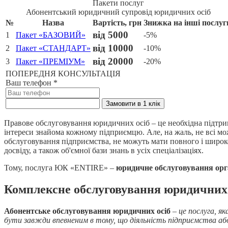
Пакети послуг
Абонентський юридичний супровід юридичних осіб
№
Назва
Вартість, грн
Знижка на інші послуг
від 5000
1
Пакет «БАЗОВИЙ»
-5%
від 10000
2
Пакет «СТАНДАРТ»
-10%
від 20000
3
Пакет «ПРЕМІУМ»
-20%
ПОПЕРЕДНЯ КОНСУЛЬТАЦІЯ
Ваш телефон
*
Замовити в 1 клік
Правове обслуговування юридичних осіб – це необхідна підтримк
інтереси знайома кожному підприємцю. Але, на жаль, не всі м
обслуговування підприємства, не можуть мати повного і широко
досвіду, а також об'ємної бази знань в усіх спеціалізаціях.
Тому, послуга ЮК «ENTIRE» –
юридичне обслуговування орга
Комплексне обслуговування юридичних 
Абонентське обслуговування юридичних осіб
–
це послуга, я
бути завжди впевненим в тому, що діяльність підприємства або