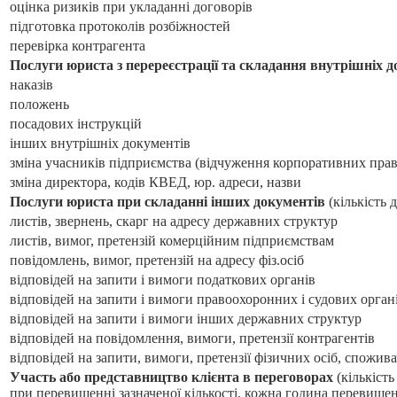
оцінка ризиків при укладанні договорів
підготовка протоколів розбіжностей
перевірка контрагента
Послуги юриста з перереєстрації та складання внутрішніх 
наказів
положень
посадових інструкцій
інших внутрішніх документів
зміна учасників підприємства (відчуження корпоративних прав
зміна директора, кодів КВЕД, юр. адреси, назви
Послуги юриста при складанні інших документів
(кількість 
листів, звернень, скарг на адресу державних структур
листів, вимог, претензій комерційним підприємствам
повідомлень, вимог, претензій на адресу фіз.осіб
відповідей на запити і вимоги податкових органів
відповідей на запити і вимоги правоохоронних і судових органів
відповідей на запити і вимоги інших державних структур
відповідей на повідомлення, вимоги, претензії контрагентів
відповідей на запити, вимоги, претензії фізичних осіб, спожива
Участь або представництво клієнта в переговорах
(кількіст
при перевищенні зазначеної кількості, кожна година перевищен