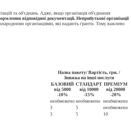
ацій та об'єднань. Адже, якщо організація об'єднання
рмлення відповідної документації. Неприбуткові організації
міжнародними організаціями, які надають гранти. Тому важливо
Назва пакету/ Вартість, грн. /
Знижка на інші послуги
БАЗОВИЙ
СТАНДАРТ
ПРЕМІУМ
від 5000
від 10000
від 20000
-10%
-15%
-20%
необмежено
необмежено
необмежено
3
5
необмежено
3
5
10