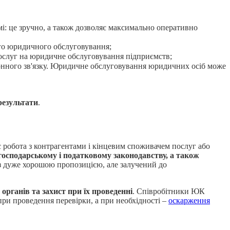
мі: це зручно, а також дозволяє максимально оперативно
ого юридичного обслуговування;
послуг на юридичне обслуговування підприємств;
фонного зв'язку. Юридичне обслуговування юридичних осіб може
результати
.
 робота з контрагентами і кінцевим споживачем послуг або
ь господарському і податковому законодавству, а також
 з дуже хорошою пропозицією, але залучений до
органів та захист при їх проведенні
. Співробітники ЮК
при проведення перевірки, а при необхідності –
оскарження