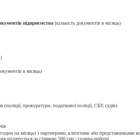
документів підприємства
(кількість документів в місяць)
)
документів в місяць)
 (поліції, прокуратури, податкової поліції, СБУ, судів)
чів
ь годин на місяць) з партнерами, клієнтами або представниками 
ня оплачується за ставкою 500 грн \ година роботи