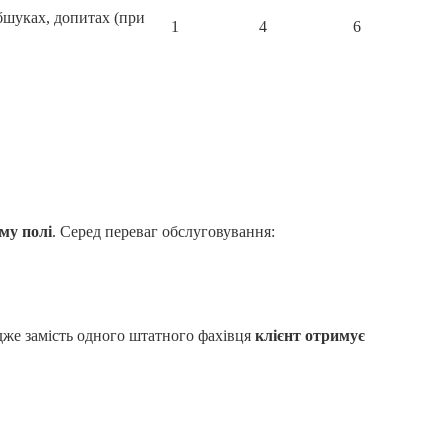
обшуках, допитах (при
1
4
6
му полі
. Серед переваг обслуговування:
 Адже замість одного штатного фахівця
клієнт отримує