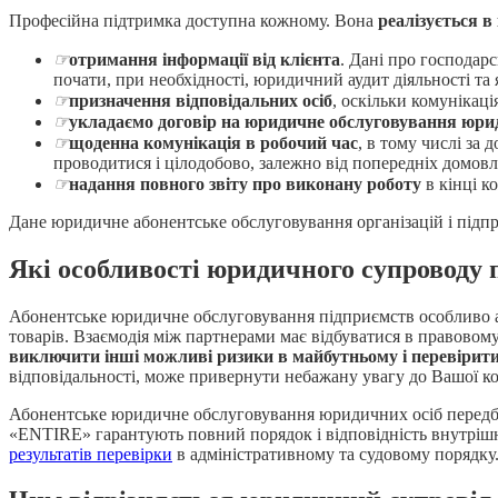
Професійна підтримка доступна кожному. Вона
реалізується в
☞
отримання інформації від клієнта
. Дані про господар
почати, при необхідності, юридичний аудит діяльності та
☞
призначення відповідальних осіб
, оскільки комуніка
☞
укладаємо договір на юридичне обслуговування юри
☞
щоденна комунікація в робочий час
, в тому числі за
проводитися і цілодобово, залежно від попередніх домовл
☞
надання повного звіту про виконану роботу
в кінці к
Дане юридичне абонентське обслуговування організацій і підп
Які особливості юридичного супроводу 
Абонентське юридичне обслуговування підприємств особливо ак
товарів. Взаємодія між партнерами має відбуватися в правовому
виключити інші можливі ризики в майбутньому і перевірити
відповідальності, може привернути небажану увагу до Вашої ко
Абонентське юридичне обслуговування юридичних осіб передб
«ENTIRE» гарантують повний порядок і відповідність внутрішнь
результатів перевірки
в адміністративному та судовому порядку