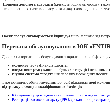
Правова допомога адвоката
(кількість годин на місяць), тако
перевищенні зазначеного часу кожна додаткова година оплачуєть
Обсяг послуг обговорюється індивідуально
, залежно від потр
Переваги обслуговування в ЮК «ENTI
Договір на юридичне обслуговування юридичних осіб фахівц
економія
часу і фінансів клієнта;
оперативне реагування
на будь-які ситуації і питання, 
гнучка система
узгодження переліку необхідних послуг.
Таке юридичне обслуговування юр. осіб відкриває
нові можлив
підтримку команди кваліфікованих фахівців
.
Юридичне супроводження політичної партії під час місце
Реєстрація касового апарату (РРО, фіскального реєстратор