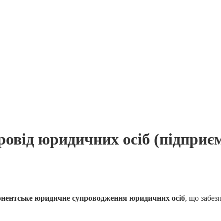
від юридичних осіб (підприємс
онентське юридичне супроводження юридичних осіб
, що забез