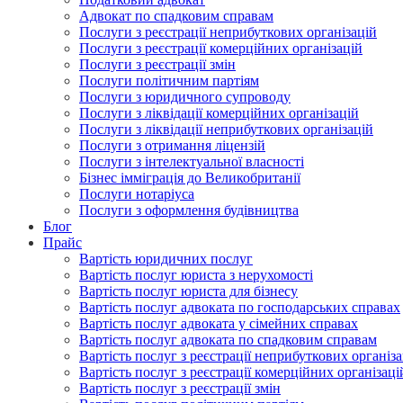
Адвокат по спадковим справам
Послуги з реєстрації неприбуткових організацій
Послуги з реєстрації комерційних організацій
Послуги з реєстрації змін
Послуги політичним партіям
Послуги з юридичного супроводу
Послуги з ліквідації комерційних організацій
Послуги з ліквідації неприбуткових організацій
Послуги з отримання ліцензій
Послуги з інтелектуальної власності
Бізнес імміграція до Великобританії
Послуги нотаріуса
Послуги з оформлення будівництва
Блог
Прайс
Вартість юридичних послуг
Вартість послуг юриста з нерухомості
Вартість послуг юриста для бізнесу
Вартість послуг адвоката по господарських справах
Вартість послуг адвоката у сімейних справах
Вартість послуг адвоката по спадковим справам
Вартість послуг з реєстрації неприбуткових організа
Вартість послуг з реєстрації комерційних організаці
Вартість послуг з реєстрації змін