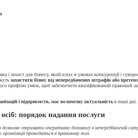
и
а і захист для бізнесу, який існує в умовах конкуренції і сувор
ожуть
захистити бізнес від непередбачених штрафів або претенз
го профілю умінь, щоб забезпечити кваліфікований правовий зах
нізацій і підприємств, має величезну актуальність
в наші дні.
осіб: порядок надання послуги
ка дозволяє отримати оперативну допомогу в непередбаченій ситу
 організації проводиться в правовому полі
.