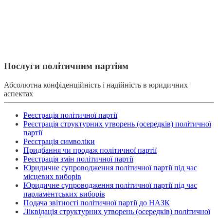
Послуги політичним партіям
Абсолютна конфіденційність і надійність в юридичних
аспектах
Реєстрація політичної партії
Реєстрація структурних утворень (осередків) політичної
партії
Реєстрація символіки
Придбання чи продаж політичної партії
Реєстрація змін політичної партії
Юридичне супроводження політичної партії під час
місцевих виборів
Юридичне супроводження політичної партії під час
парламентських виборів
Подача звітності політичної партії до НАЗК
Ліквідація структурних утворень (осередків) політичної