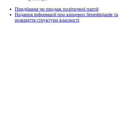
Придбання чи продаж політичної партії
Надання інформації про кінцевих бенефіціарів та
розкриття структури власності