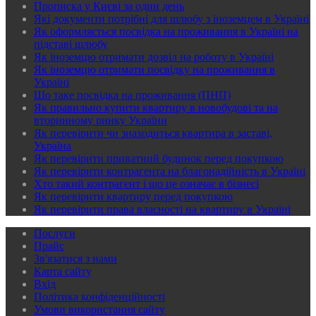
Прописка у Києві за один день
Які документи потрібні для шлюбу з іноземцем в Україні
Як оформляється посвідка на проживання в Україні на
підставі шлюбу
Як іноземцю отримати дозвіл на роботу в Україні
Як іноземцю отримати посвідку на проживання в
Україні
Що таке посвідка на проживання (ПНП)
Як правильно купити квартиру в новобудові та на
вторинному ринку України
Як перевірити чи знаходиться квартира в заставі,
Україна
Як перевірити приватний будинок перед покупкою
Як перевірити контрагента на благонадійність в Україні
Хто такий контрагент і що це означає в бізнесі
Як перевірити квартиру перед покупкою
Як перевірити права власності на квартиру в Україні
Послуги
Прайс
Зв'язатися з нами
Карта сайту
Вхід
Політика конфіденційності
Умови використання сайту