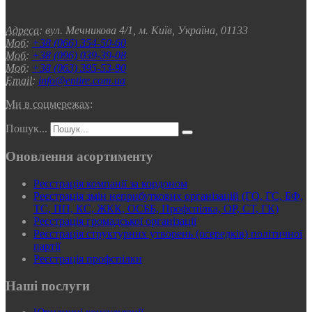
Адреса:
вул. Мечникова 4/1, м. Київ, Україна, 01133
Моб:
+38 (066) 354-50-60
Моб:
+38 (096) 039-39-08
Моб:
+38 (063) 395-53-90
Email:
info@entire.com.ua
Ми в соцмережах:
Пошук...
Оновлення асортименту
Реєстрація компанії за кордоном
Реєстрація змін неприбуткових організацій (ГО, ГС, БФ,
ТС, ПП, КС, ЖКК, ОСББ, Профспілка, ОР, СТ, ГК)
Реєстрація громадської організації
Реєстрація структурних утворень (осередків) політичної
партії
Реєстрація профспілки
Наші послуги