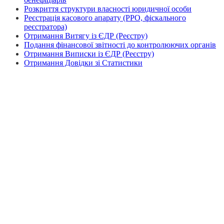
Розкриття структури власності юридичної особи
Реєстрація касового апарату (РРО, фіскального
реєстратора)
Отримання Витягу із ЄДР (Реєстру)
Подання фінансової звітності до контролюючих органів
Отримання Виписки із ЄДР (Реєстру)
Отримання Довідки зі Статистики