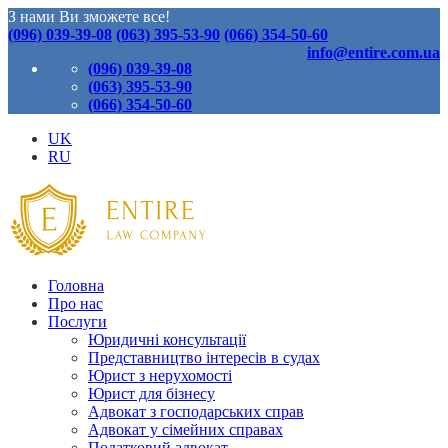
З нами Ви зможете все!
(096) 039-39-08
(063) 395-53-90
(066) 354-50-60
info@entire.com.ua
(096) 039-39-08
(063) 395-53-90
(066) 354-50-60
UK
RU
Головна
Про нас
Послуги
Юридичні консультації
Представництво інтересів в судах
Юрист з нерухомості
Юрист для бізнесу
Адвокат з господарських справ
Адвокат у сімейних справах
Податковий адвокат