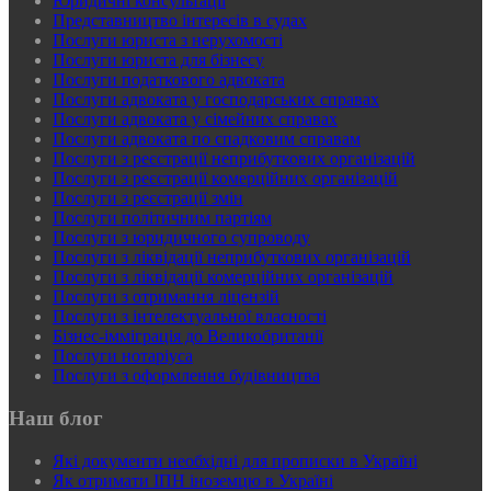
Юридичні консультації
Представництво інтересів в судах
Послуги юриста з нерухомості
Послуги юриста для бізнесу
Послуги податкового адвоката
Послуги адвоката у господарських справах
Послуги адвоката у сімейних справах
Послуги адвоката по спадковим справам
Послуги з реєстрації неприбуткових організацій
Послуги з реєстрації комерційних організацій
Послуги з реєстрації змін
Послуги політичним партіям
Послуги з юридичного супроводу
Послуги з ліквідації неприбуткових організацій
Послуги з ліквідації комерційних організацій
Послуги з отримання ліцензій
Послуги з інтелектуальної власності
Бізнес-імміграція до Великобританії
Послуги нотаріуса
Послуги з оформлення будівництва
Наш блог
Які документи необхідні для прописки в Україні
Як отримати ІПН іноземцю в Україні