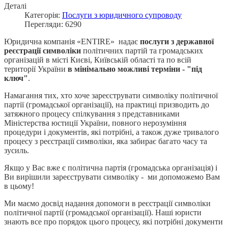
Деталі
Категорія:
Послуги з юридичного супроводу
Перегляди: 6290
Юридична компанія «ENTIRE» надає
послуги з державної
реєстрації символіки
політичних партій та громадських
організацій в місті Києві, Київській області та по всій
території України
в мінімально можливі терміни - "під
ключ"
.
Намагання тих, хто хоче зареєструвати символіку політичної
партії (громадської організації), на практиці призводить до
затяжного процесу спілкування з представниками
Міністерства юстиції України, повного нерозуміння
процедури і документів, які потрібні, а також дуже тривалого
процесу з реєстрації символіки, яка забирає багато часу та
зусиль.
Якщо у Вас вже є політична партія (громадська організація) і
Ви вирішили зареєструвати символіку - ми допоможемо Вам
в цьому!
Ми маємо досвід надання допомоги в реєстрації символіки
політичної партії (громадської організації). Наші юристи
знають все про порядок цього процесу, які потрібні документи