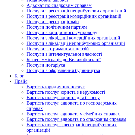
Адвокат по спадковим справам
Послуги з реєстрації неприбуткових організацій
Послуги з реєстрації комерційних організацій
Послуги з реєстрації змін
Послуги політичним партіям
Послуги з юридичного супроводу
Послуги з ліквідації комерційних організацій
Послуги з ліквідації неприбуткових організацій
Послуги з отримання ліцензій
Послуги з інтелектуальної власності
Бізнес імміграція до Великобританії
Послуги нотаріуса
Послуги з оформлення будівництва
Блог
Прайс
Вартість юридичних послуг
Вартість послуг юриста з нерухомості
Вартість послуг юриста для бізнесу
Вартість послуг адвоката по господарських
справах
Вартість послуг адвоката у сімейних справах
Вартість послуг адвоката по спадковим справам
Вартість послуг з реєстрації неприбуткових
організацій