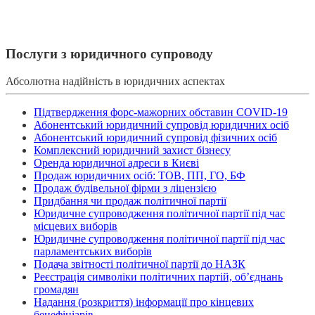
Послуги з юридичного супроводу
Абсолютна надійність в юридичних аспектах
Підтвердження форс-мажорних обставин COVID-19
Абонентський юридичний супровід юридичних осіб
Абонентський юридичний супровід фізичних осіб
Комплексний юридичний захист бізнесу
Оренда юридичної адреси в Києві
Продаж юридичних осіб: ТОВ, ПП, ГО, БФ
Продаж будівельної фірми з ліцензією
Придбання чи продаж політичної партії
Юридичне супроводження політичної партії під час
місцевих виборів
Юридичне супроводження політичної партії під час
парламентських виборів
Подача звітності політичної партії до НАЗК
Реєстрація символіки політичних партій, об’єднань
громадян
Надання (розкриття) інформації про кінцевих
бенефіціарів