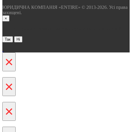
ЮРИДИЧНА КОМПАНІЯ «ENTIRE» © 2013-2026. Усі права
захищені.
×
Хочете отримати безкоштовну консультацію через 30 сек ?
Так
Ні
×
×
×