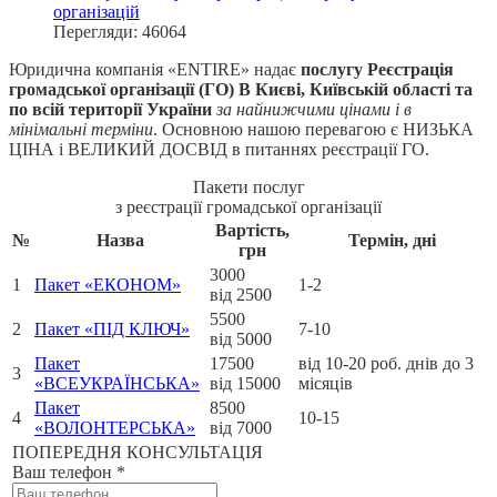
організацій
Перегляди: 46064
Юридична компанія «ENTIRE» надає
послугу Реєстрація
громадської організації (ГО) В Києві, Київській області та
по всій території України
за найнижчими цінами і в
мінімальні терміни
. Основною нашою перевагою є НИЗЬКА
ЦІНА і ВЕЛИКИЙ ДОСВІД в питаннях реєстрації ГО.
Пакети послуг
з реєстрації громадської організації
Вартість,
№
Назва
Термін, дні
грн
3000
1
Пакет «ЕКОНОМ»
1-2
від 2500
5500
2
Пакет «ПІД КЛЮЧ»
7-10
від 5000
Пакет
17500
від 10-20 роб. днів до 3
3
«ВСЕУКРАЇНСЬКА»
від 15000
місяців
Пакет
8500
4
10-15
«ВОЛОНТЕРСЬКА»
від 7000
ПОПЕРЕДНЯ КОНСУЛЬТАЦІЯ
Ваш телефон
*