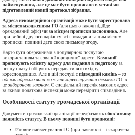
найменування, але це має бути прописано в уставі чи
підготовлений новий протокол зібрання.
Адреса некомерційної організації може бути зареєстрована
за місцезнаходженням ГО
(для цього також підійде
орендований офіс)
чи за місцем прописки засновника.
Але
при виборі другого варіанту всі громадяни за цим місцем
прописки повинні дати свою письмову згоду.
Варто бути обережними з популярною послугою –
використанням так званої юридичної адреси.
Компанії
пропонують клієнту адресу для подання в податкову
за
певну плату і обіцяють передавати всю вхідну
кореспонденцію. Але в цій послузі є
підводний камінь
–
за
однією адресою вони можуть зареєструвати декілька ГО, а
це заборонено законом
. Є спеціальний перелік масових адрес,
за якими податкова інспекція може перевірити співпадіння.
Особливості статуту громадської організації
Документи громадської організації передбачають
обов’язкову
наявність статуту. В ньому повинні бути прописані:
☞
повне найменування ГО (при наявності – і скорочена
назва);