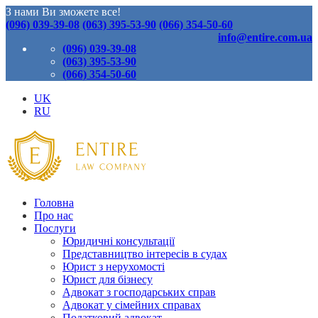
З нами Ви зможете все!
(096) 039-39-08
(063) 395-53-90
(066) 354-50-60
info@entire.com.ua
(096) 039-39-08
(063) 395-53-90
(066) 354-50-60
UK
RU
Головна
Про нас
Послуги
Юридичні консультації
Представництво інтересів в судах
Юрист з нерухомості
Юрист для бізнесу
Адвокат з господарських справ
Адвокат у сімейних справах
Податковий адвокат