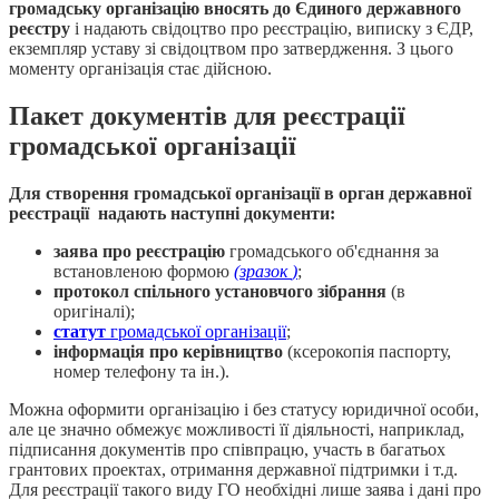
громадську організацію вносять до Єдиного державного
реєстру
і надають свідоцтво про реєстрацію, виписку з ЄДР,
екземпляр уставу зі свідоцтвом про затвердження. З цього
моменту організація стає дійсною.
Пакет документів для реєстрації
громадської організації
Для створення громадської організації в орган державної
реєстрації надають наступні документи:
заява про реєстрацію
громадського об'єднання за
встановленою формою
(зразок
)
;
протокол спільного установчого зібрання
(в
оригіналі);
статут
громадської організації
;
інформація про керівництво
(ксерокопія паспорту,
номер телефону та ін.).
Можна оформити організацію і без статусу юридичної особи,
але це значно обмежує можливості її діяльності, наприклад,
підписання документів про співпрацю, участь в багатьох
грантових проектах, отримання державної підтримки і т.д.
Для реєстрації такого виду ГО необхідні лише заява і дані про