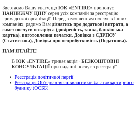
Звертаємо Вашу увагу, що
ЮК «ENTIRE»
пропонує
НАЙНИЖЧУ ЦІНУ
серед усіх компаній за реєстрацію
громадської організації. Перед замовленням послуг в інших
компаніях, радимо Вам
дізнатись про додаткові витрати, а
саме: послуги нотаріуса (довіреність, заява, банківська
картка), виготовлення печатки, Довідка з ЄДРПОУ
(Статистика), Довідка про неприбутковість (Податкова).
ПАМ'ЯТАЙТЕ!
В
ЮК «ENTIRE»
триває акція -
БЕЗКОШТОВНІ
КОНСУЛЬТАЦІЇ
при наданні послуг з реєстрації.
Реєстрація політичної партії
Реєстрація Об’єднання співвласників багатоквартирного
будинку (ОСББ)