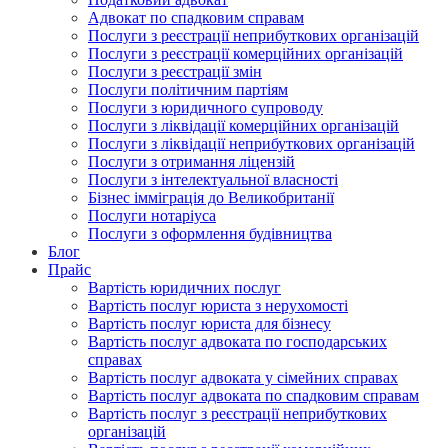
Адвокат по спадковим справам
Послуги з реєстрації неприбуткових організацій
Послуги з реєстрації комерційних організацій
Послуги з реєстрації змін
Послуги політичним партіям
Послуги з юридичного супроводу
Послуги з ліквідації комерційних організацій
Послуги з ліквідації неприбуткових організацій
Послуги з отримання ліцензій
Послуги з інтелектуальної власності
Бізнес імміграція до Великобританії
Послуги нотаріуса
Послуги з оформлення будівництва
Блог
Прайс
Вартість юридичних послуг
Вартість послуг юриста з нерухомості
Вартість послуг юриста для бізнесу
Вартість послуг адвоката по господарських
справах
Вартість послуг адвоката у сімейних справах
Вартість послуг адвоката по спадковим справам
Вартість послуг з реєстрації неприбуткових
організацій