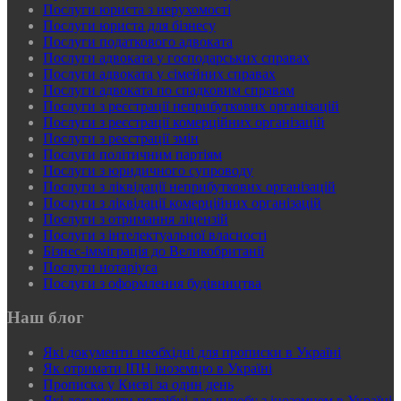
Послуги юриста з нерухомості
Послуги юриста для бізнесу
Послуги податкового адвоката
Послуги адвоката у господарських справах
Послуги адвоката у сімейних справах
Послуги адвоката по спадковим справам
Послуги з реєстрації неприбуткових організацій
Послуги з реєстрації комерційних організацій
Послуги з реєстрації змін
Послуги політичним партіям
Послуги з юридичного супроводу
Послуги з ліквідації неприбуткових організацій
Послуги з ліквідації комерційних організацій
Послуги з отримання ліцензій
Послуги з інтелектуальної власності
Бізнес-імміграція до Великобританії
Послуги нотаріуса
Послуги з оформлення будівництва
Наш блог
Які документи необхідні для прописки в Україні
Як отримати ІПН іноземцю в Україні
Прописка у Києві за один день
Які документи потрібні для шлюбу з іноземцем в Україні