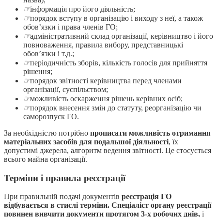
☞
інформація про його діяльність;
☞
порядок вступу в організацію і виходу з неї, а також
обов’язки і права членів ГО;
☞
адміністративний склад організації, керівництво і його
повноваження, правила вибору, представницькі
обов’язки і т.д.;
☞
періодичність зборів, кількість голосів для прийняття
рішення;
☞
порядок звітності керівництва перед членами
організації, суспільством;
☞
можливість оскарження рішень керівних осіб;
☞
порядок внесення змін до статуту, реорганізацію чи
саморозпуск ГО.
За необхідністю потрібно
прописати можливість отримання
матеріальних засобів для подальшої діяльності
, їх
допустимі джерела, алгоритм ведення звітності. Це стосується
всього майна організації.
Терміни і правила реєстрації
При правильній подачі документів
реєстрація ГО
відбувається в стислі терміни. Спеціаліст органу реєстрації
повинен вивчити документи протягом 3-х робочих днів,
і