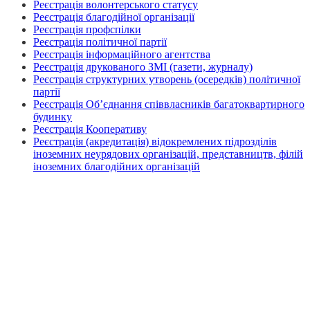
Реєстрація волонтерського статусу
Реєстрація благодійної організації
Реєстрація профспілки
Реєстрація політичної партії
Реєстрація інформаційного агентства
Реєстрація друкованого ЗМІ (газети, журналу)
Реєстрація структурних утворень (осередків) політичної
партії
Реєстрація Об’єднання співвласників багатоквартирного
будинку
Реєстрація Кооперативу
Реєстрація (акредитація) відокремлених підрозділів
іноземних неурядових організацій, представництв, філій
іноземних благодійних організацій