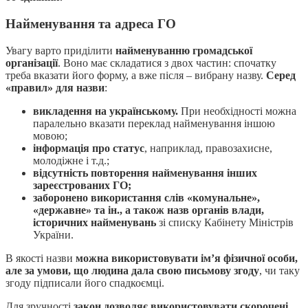
Найменування та адреса ГО
Увагу варто приділити
найменуванню громадської
організації
. Воно має складатися з двох частин: спочатку
треба вказати його форму, а вже після – вибрану назву.
Серед
«правил» для назви
:
викладення на українському.
При необхідності можна
паралельно вказати переклад найменування іншою
мовою;
інформація про статус
, наприклад, правозахисне,
молодіжне і т.д.;
відсутність повторення найменування інших
зареєстрованих ГО;
заборонено використання слів «комунальне»,
«державне» та ін., а також назв органів влади,
історичних найменувань
зі списку Кабінету Міністрів
України.
В якості назви
можна використовувати ім’я фізичної особи,
але за умови, що людина дала свою письмову згоду
, чи таку
згоду підписали його спадкоємці.
Для зручності
закон дозволяє використовувати скорочені