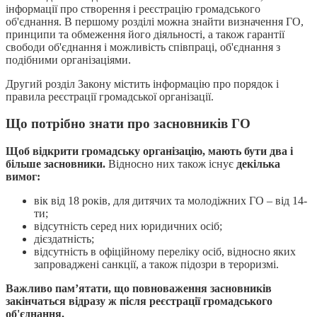
інформації про створення і реєстрацію громадського
об'єднання. В першому розділі можна знайти визначення ГО,
принципи та обмеження його діяльності, а також гарантії
свободи об'єднання і можливість співпраці, об'єднання з
подібними організаціями.
Другий розділ Закону містить інформацію про порядок і
правила реєстрації громадської організації.
Що потрібно знати про засновників ГО
Щоб відкрити громадську організацію, мають бути два і
більше засновники.
Відносно них також існує
декілька
вимог:
вік від 18 років, для дитячих та молодіжних ГО – від 14-
ти;
відсутність серед них юридичних осіб;
дієздатність;
відсутність в офіційному переліку осіб, відносно яких
запроваджені санкції, а також підозри в тероризмі.
Важливо пам’ятати, що повноваження засновників
закінчаться відразу ж після реєстрації громадського
об'єднання.