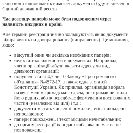
якщо вони відповідають вимогам, документи будуть внесені в
Єдиний державний реєстр.
Час розгляду паперів може бути подовженим через
наявність вихідних в країні.
Але терміни реєстрації значно збільшуються, якщо документи
відправляють на доопрацювання (виправлення). Це можливо,
якщо:
відсутній один чи декілька необхідних паперів;
недостатньо відомостей в документах. Наприклад,
члени організації забули вказати адресу чи вид
діяльності організації;
порушені статті 4,7 чи 10 Закону «Про громадські
об'єднання» №4572-17, а також одна зі статей
Конституції України. Як приклад, організація вибрала
назву з іменем громадського діяча, не отримавши згоди
його рідних, або ж передбачає формування воєнізованих
частин (незалежно від цілі) і т.д.;
документи містять численні помилки, зміст викладено
непослідовно;
папери пошкоджені, і текст місцями нечитабельний;
до органу реєстрації їх подає особа, яка не має на це
повноважень;