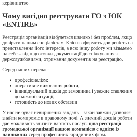
керівництво.
Чому вигідно реєструвати ГО з ЮК
«ENTIRE»
Реєстрація організації відбудеться швидко і без проблем, якщо
довіряти нашим спеціалістам. Клієнт оформить довіреність на
представлення його інтересів, а всю іншу роботу ми візьмемо
на себе – від підготовки документації до спілкування з
держслужбовцями, отримання документів на реєстрацію.
Серед наших переваг:
професіоналізм;
оперативне виконання роботи;
індивідуальний підхід до замовника і уважне ставлення
до кожної ситуації;
готовність до нових обставин.
У нас не буває невирішених завдань – закон завжди дозволяє
знайти компроміс в правовому полі. А значний досвід роботи
дає можливість знизити вартість послуг:
ціна реєстрації
громадської організації нашою компанією є однією із
найнижчих
серед професійних юридичних фірм.