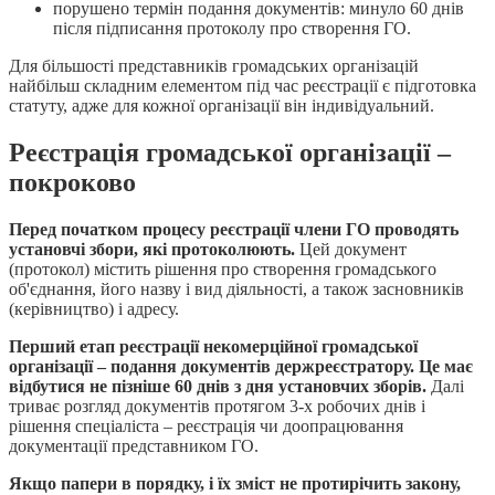
порушено термін подання документів: минуло 60 днів
після підписання протоколу про створення ГО.
Для більшості представників громадських організацій
найбільш складним елементом під час реєстрації є підготовка
статуту, адже для кожної організації він індивідуальний.
Реєстрація громадської організації –
покроково
Перед початком процесу реєстрації члени ГО проводять
установчі збори, які протоколюють.
Цей документ
(протокол) містить рішення про створення громадського
об'єднання, його назву і вид діяльності, а також засновників
(керівництво) і адресу.
Перший етап реєстрації некомерційної громадської
організації – подання документів держреєстратору. Це має
відбутися не пізніше 60 днів з дня установчих зборів.
Далі
триває розгляд документів протягом 3-х робочих днів і
рішення спеціаліста – реєстрація чи доопрацювання
документації представником ГО.
Якщо папери в порядку, і їх зміст не протирічить закону,