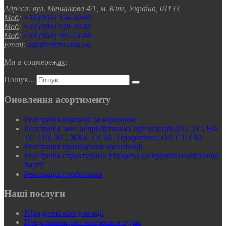
Адреса:
вул. Мечникова 4/1, м. Київ, Україна, 01133
Моб:
+38 (066) 354-50-60
Моб:
+38 (096) 039-39-08
Моб:
+38 (063) 395-53-90
Email:
info@entire.com.ua
Ми в соцмережах:
Пошук...
Оновлення асортименту
Реєстрація компанії за кордоном
Реєстрація змін неприбуткових організацій (ГО, ГС, БФ,
ТС, ПП, КС, ЖКК, ОСББ, Профспілка, ОР, СТ, ГК)
Реєстрація громадської організації
Реєстрація структурних утворень (осередків) політичної
партії
Реєстрація профспілки
Наші послуги
Юридичні консультації
Представництво інтересів в судах