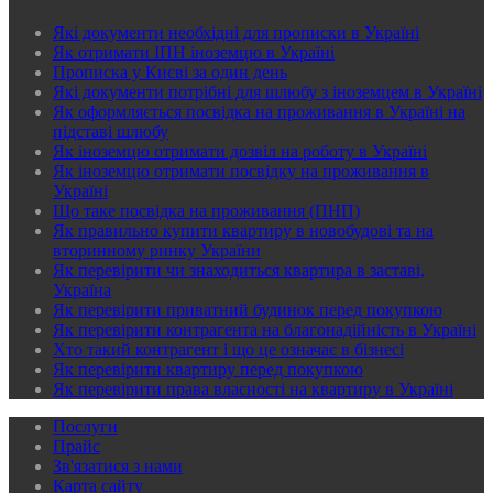
Які документи необхідні для прописки в Україні
Як отримати ІПН іноземцю в Україні
Прописка у Києві за один день
Які документи потрібні для шлюбу з іноземцем в Україні
Як оформляється посвідка на проживання в Україні на
підставі шлюбу
Як іноземцю отримати дозвіл на роботу в Україні
Як іноземцю отримати посвідку на проживання в
Україні
Що таке посвідка на проживання (ПНП)
Як правильно купити квартиру в новобудові та на
вторинному ринку України
Як перевірити чи знаходиться квартира в заставі,
Україна
Як перевірити приватний будинок перед покупкою
Як перевірити контрагента на благонадійність в Україні
Хто такий контрагент і що це означає в бізнесі
Як перевірити квартиру перед покупкою
Як перевірити права власності на квартиру в Україні
Послуги
Прайс
Зв'язатися з нами
Карта сайту