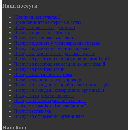
Наші послуги
Юридичні консультації
Представництво інтересів в судах
Послуги юриста з нерухомості
Послуги юриста для бізнесу
Послуги податкового адвоката
Послуги адвоката у господарських справах
Послуги адвоката у сімейних справах
Послуги адвоката по спадковим справам
Послуги з реєстрації неприбуткових організацій
Послуги з реєстрації комерційних організацій
Послуги з реєстрації змін
Послуги політичним партіям
Послуги з юридичного супроводу
Послуги з ліквідації неприбуткових організацій
Послуги з ліквідації комерційних організацій
Послуги з отримання ліцензій
Послуги з інтелектуальної власності
Бізнес-імміграція до Великобританії
Послуги нотаріуса
Послуги з оформлення будівництва
Наш блог