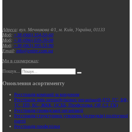
Адреса:
вул. Мечникова 4/1, м. Київ, Україна, 01133
Моб:
+38 (066) 354-50-60
Моб:
+38 (096) 039-39-08
Моб:
+38 (063) 395-53-90
Email:
info@entire.com.ua
Ми в соцмережах:
Пошук...
Оновлення асортименту
Реєстрація компанії за кордоном
Реєстрація змін неприбуткових організацій (ГО, ГС, БФ,
ТС, ПП, КС, ЖКК, ОСББ, Профспілка, ОР, СТ, ГК)
Реєстрація громадської організації
Реєстрація структурних утворень (осередків) політичної
партії
Реєстрація профспілки