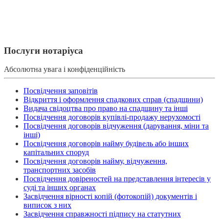
Послуги нотаріуса
Абсолютна увага і конфіденційність
Посвідчення заповітів
Відкриття і оформлення спадкових справ (спадщини)
Видача свідоцтва про право на спадщину та інші
Посвідчення договорів купівлі-продажу нерухомості
Посвідчення договорів відчуження (дарування, міни та
інші)
Посвідчення договорів найму будівель або інших
капітальних споруд
Посвідчення договорів найму, відчуження,
транспортних засобів
Посвідчення довіреностей на представлення інтересів у
суді та інших органах
Засвідчення вірності копій (фотокопій) документів і
виписок з них
Засвідчення справжності підпису на статутних