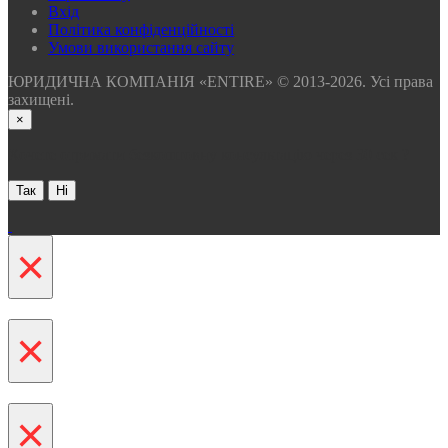
Вхід
Політика конфіденційності
Умови використання сайту
ЮРИДИЧНА КОМПАНІЯ «ENTIRE» © 2013-2026. Усі права
захищені.
×
Хочете отримати безкоштовну консультацію через 30 сек ?
Так
Ні
×
×
×