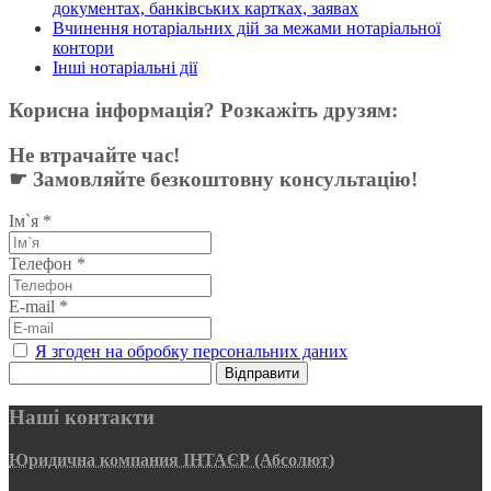
документах, банківських картках, заявах
Вчинення нотаріальних дій за межами нотаріальної
контори
Інші нотаріальні дії
Корисна інформація? Розкажіть друзям:
Не втрачайте час!
☛ Замовляйте безкоштовну консультацію!
Ім`я
*
Телефон
*
E-mail
*
Я згоден на обробку персональних даних
Відправити
Наші контакти
Юридична компания ІНТАЄР (Абсолют)