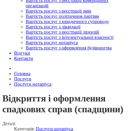
Вартість послуг з реєстрації комерційних
організацій
Вартість послуг з реєстрації змін
Вартість послуг політичним партіям
Вартість послуг з юридичного супроводу
Вартість послуг з ліквідації
Вартість послуг з реєстрації ліцензій
Вартість послуг з інтелектуальної власності
Вартість послуг нотаріуса
Вартість послуг з оформлення будівництва
Відгуки
Контакти
Головна
Послуги
Послуги нотаріуса
Відкриття і оформлення
спадкових справ (спадщини)
Деталі
Категорія:
Послуги нотаріуса