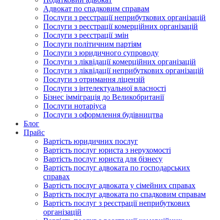
Адвокат по спадковим справам
Послуги з реєстрації неприбуткових організацій
Послуги з реєстрації комерційних організацій
Послуги з реєстрації змін
Послуги політичним партіям
Послуги з юридичного супроводу
Послуги з ліквідації комерційних організацій
Послуги з ліквідації неприбуткових організацій
Послуги з отримання ліцензій
Послуги з інтелектуальної власності
Бізнес імміграція до Великобританії
Послуги нотаріуса
Послуги з оформлення будівництва
Блог
Прайс
Вартість юридичних послуг
Вартість послуг юриста з нерухомості
Вартість послуг юриста для бізнесу
Вартість послуг адвоката по господарських
справах
Вартість послуг адвоката у сімейних справах
Вартість послуг адвоката по спадковим справам
Вартість послуг з реєстрації неприбуткових
організацій