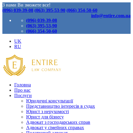
З нами Ви зможете все!
(096) 039-39-08
(063) 395-53-90
(066) 354-50-60
info@entire.com.ua
(096) 039-39-08
(063) 395-53-90
(066) 354-50-60
UK
RU
Головна
Про нас
Послуги
Юридичні консультації
Представництво інтересів в судах
Юрист з нерухомості
Юрист для бізнесу
Адвокат з господарських справ
Адвокат у сімейних справах
Податковий адвокат