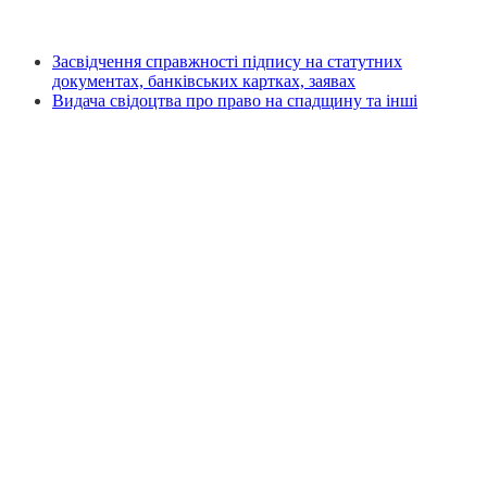
Засвідчення справжності підпису на статутних
документах, банківських картках, заявах
Видача свідоцтва про право на спадщину та інші