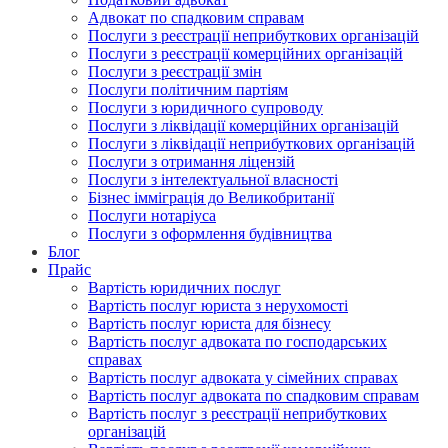
Адвокат по спадковим справам
Послуги з реєстрації неприбуткових організацій
Послуги з реєстрації комерційних організацій
Послуги з реєстрації змін
Послуги політичним партіям
Послуги з юридичного супроводу
Послуги з ліквідації комерційних організацій
Послуги з ліквідації неприбуткових організацій
Послуги з отримання ліцензій
Послуги з інтелектуальної власності
Бізнес імміграція до Великобританії
Послуги нотаріуса
Послуги з оформлення будівництва
Блог
Прайс
Вартість юридичних послуг
Вартість послуг юриста з нерухомості
Вартість послуг юриста для бізнесу
Вартість послуг адвоката по господарських
справах
Вартість послуг адвоката у сімейних справах
Вартість послуг адвоката по спадковим справам
Вартість послуг з реєстрації неприбуткових
організацій