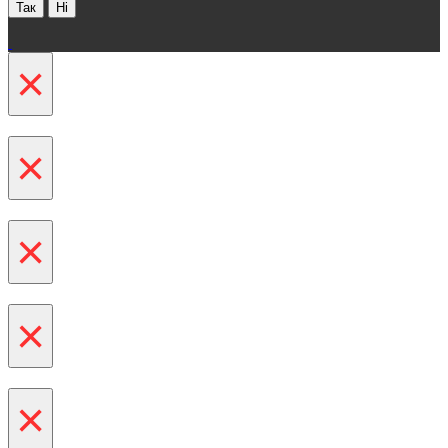
Так
Ні
×
×
×
×
×