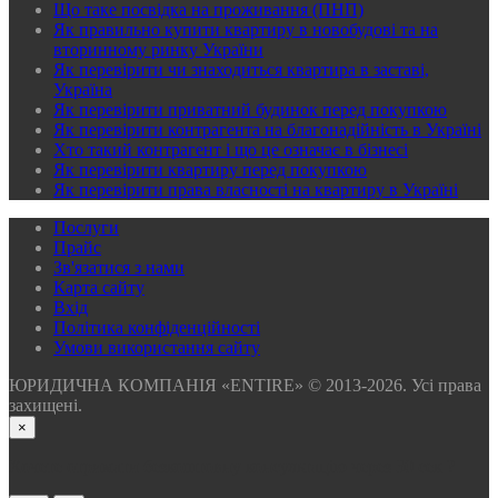
Що таке посвідка на проживання (ПНП)
Як правильно купити квартиру в новобудові та на
вторинному ринку України
Як перевірити чи знаходиться квартира в заставі,
Україна
Як перевірити приватний будинок перед покупкою
Як перевірити контрагента на благонадійність в Україні
Хто такий контрагент і що це означає в бізнесі
Як перевірити квартиру перед покупкою
Як перевірити права власності на квартиру в Україні
Послуги
Прайс
Зв'язатися з нами
Карта сайту
Вхід
Політика конфіденційності
Умови використання сайту
ЮРИДИЧНА КОМПАНІЯ «ENTIRE» © 2013-2026. Усі права
захищені.
×
Хочете отримати безкоштовну консультацію через 30 сек ?