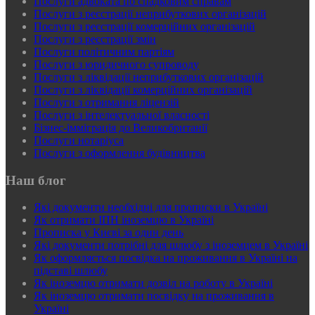
Послуги адвоката по спадковим справам
Послуги з реєстрації неприбуткових організацій
Послуги з реєстрації комерційних організацій
Послуги з реєстрації змін
Послуги політичним партіям
Послуги з юридичного супроводу
Послуги з ліквідації неприбуткових організацій
Послуги з ліквідації комерційних організацій
Послуги з отримання ліцензій
Послуги з інтелектуальної власності
Бізнес-імміграція до Великобританії
Послуги нотаріуса
Послуги з оформлення будівництва
Наш блог
Які документи необхідні для прописки в Україні
Як отримати ІПН іноземцю в Україні
Прописка у Києві за один день
Які документи потрібні для шлюбу з іноземцем в Україні
Як оформляється посвідка на проживання в Україні на
підставі шлюбу
Як іноземцю отримати дозвіл на роботу в Україні
Як іноземцю отримати посвідку на проживання в
Україні