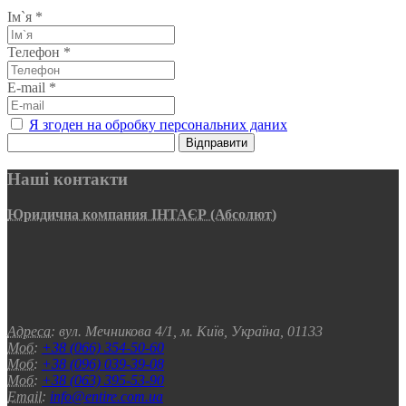
Ім`я
*
Телефон
*
E-mail
*
Я згоден на обробку персональних даних
Відправити
Наші контакти
Юридична компания ІНТАЄР (Абсолют)
Адреса:
вул. Мечникова 4/1, м. Київ, Україна, 01133
Моб:
+38 (066) 354-50-60
Моб:
+38 (096) 039-39-08
Моб:
+38 (063) 395-53-90
Email:
info@entire.com.ua