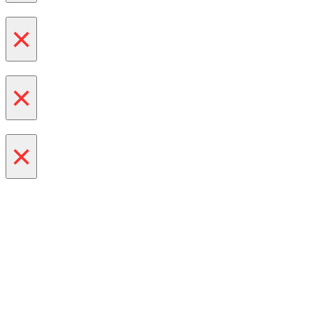
×
×
×