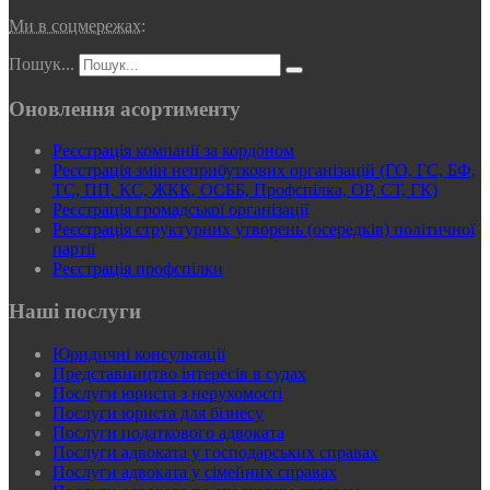
Ми в соцмережах:
Пошук...
Оновлення асортименту
Реєстрація компанії за кордоном
Реєстрація змін неприбуткових організацій (ГО, ГС, БФ,
ТС, ПП, КС, ЖКК, ОСББ, Профспілка, ОР, СТ, ГК)
Реєстрація громадської організації
Реєстрація структурних утворень (осередків) політичної
партії
Реєстрація профспілки
Наші послуги
Юридичні консультації
Представництво інтересів в судах
Послуги юриста з нерухомості
Послуги юриста для бізнесу
Послуги податкового адвоката
Послуги адвоката у господарських справах
Послуги адвоката у сімейних справах