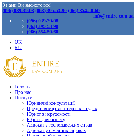
З нами Ви зможете все!
(096) 039-39-08
(063) 395-53-90
(066) 354-50-60
info@entire.com.ua
(096) 039-39-08
(063) 395-53-90
(066) 354-50-60
UK
RU
Головна
Про нас
Послуги
Юридичні консультації
Представництво інтересів в судах
Юрист з нерухомості
Юрист для бізнесу
Адвокат з господарських справ
Адвокат у сімейних справах
Податковий адвокат