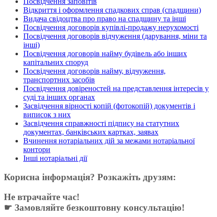
Посвідчення заповітів
Відкриття і оформлення спадкових справ (спадщини)
Видача свідоцтва про право на спадщину та інші
Посвідчення договорів купівлі-продажу нерухомості
Посвідчення договорів відчуження (дарування, міни та
інші)
Посвідчення договорів найму будівель або інших
капітальних споруд
Посвідчення договорів найму, відчуження,
транспортних засобів
Посвідчення довіреностей на представлення інтересів у
суді та інших органах
Засвідчення вірності копій (фотокопій) документів і
виписок з них
Засвідчення справжності підпису на статутних
документах, банківських картках, заявах
Вчинення нотаріальних дій за межами нотаріальної
контори
Інші нотаріальні дії
Корисна інформація? Розкажіть друзям:
Не втрачайте час!
☛ Замовляйте безкоштовну консультацію!