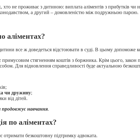
, хто не проживає з дитиною: виплата аліментів з прибутків чи но
аконодавством, а другий – домовленістю між подружньою парою.
по аліментах?
 дитини все ж доведеться відстоювати в суді. В цьому допоможе к
є
примусовим стягненням коштів з боржника. Крім цього, закон пе
асобом. Для відновлення справедливості буде актуальною безкошт
ків;
ка чи дружину
;
ки від дітей.
а продовжує навчання
.
ія по аліментах?
є отримати безкоштовну підтримку адвоката.