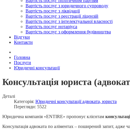
Вартість послуг політичним партіям
Вартість послуг з юридичного супроводу
Вартість послуг з ліквідації
Вартість послуг з реєстрації ліцензій
Вартість послуг з інтелектуальної власності
Вартість послуг нотаріуса
Вартість послуг з оформлення будівництва
Відгуки
Контакти
Головна
Послуги
Юридичні консультації
Консультація юриста (адвокат
Деталі
Категорія:
Юридичні консультації адвоката, юриста
Перегляди: 5522
Юридична компанія «ENTIRE» пропонує клієнтам
консультаці
Консультація адвоката по аліментах – поширений запит, адже ча