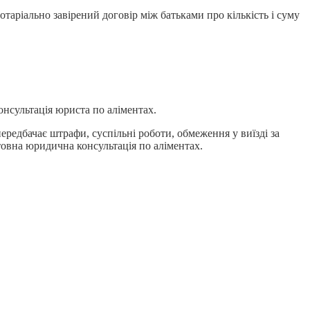
таріально завірений договір між батьками про кількість і суму
онсультація юриста по аліментах.
редбачає штрафи, суспільні роботи, обмеження у виїзді за
овна юридична консультація по аліментах.