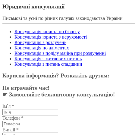
Юридичні консультації
Письмові та усні по різних галузях законодавства України
Консультація юриста по бізнесу
Консультація юриста з нерухомості
Консультація з розлучень
Консультація по аліментах
Консультація з поділу майна при розлученні
Консультація з житлових питань
Консультація з питань спадщини
Корисна інформація? Розкажіть друзям:
Не втрачайте час!
☛ Замовляйте безкоштовну консультацію!
Ім`я
*
Телефон
*
E-mail
*