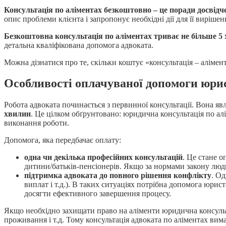
Консультація по аліментах безкоштовно – це поради досвід
опис проблеми клієнта і запропонує необхідні дії для її вирішен
Безкоштовна консультація по аліментах триває не більше 5
детальна кваліфікована допомога адвоката.
Можна дізнатися про те, скільки коштує «консультація – аліме
Особливості оплачуваної допомоги юри
Робота адвоката починається з первинної консультації. Вона
яв
хвилин
.
Це цілком обґрунтовано: юридична консультація по алім
виконання роботи.
Допомога, яка передбачає оплату:
одна чи декілька професійних консультацій
. Це стане о
дитини/батьків-пенсіонерів. Якщо за нормами закону люд
підтримка адвоката до повного рішення конфлікту
. Од
виплат і т.д.). В таких ситуаціях потрібна допомога юрис
досягти ефективного завершення процесу.
Якщо необхідно захищати право на аліменти юридична консуль
проживання і т.д. Тому консультація адвоката по аліментах вим