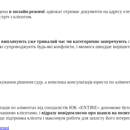
едена
в онлайн-режимі
: адвокат отримає документи на адресу еле
тріч з клієнтом.
 виплачують уже тривалий час чи категорично заперечують
с
кі супроводжують будь-які конфлікти, і якомога швидше вирішит
ікування рішення суду, а невелика консультація юриста по алімен
ьтація по аліментах від спеціалістів ЮК «ENTIRE» допоможе бут
 нашими клієнтами, і
відразу повідомляємо про шанси на позит
це підтримка клієнта і максимум роботи для захисту його інтерес
ченні