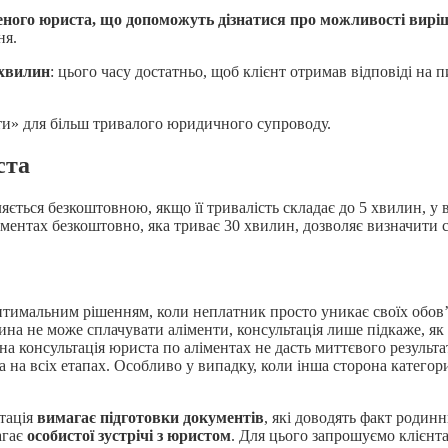
ченого юриста, що допоможуть дізнатися про можливості вирі
ня.
 хвилин
: цього часу достатньо, щоб клієнт отримав відповіді на 
нти» для більш тривалого юридичного супроводу.
ста
ляється безкоштовною, якщо її тривалість складає до 5 хвилин, у
ентах безкоштовно, яка триває 30 хвилин, дозволяє визначити ск
птимальним рішенням, коли неплатник просто уникає своїх обов’я
ина не може сплачувати аліменти, консультація лише підкаже, я
на консультація юриста по ­­аліментах не дасть миттєвого результ
та на всіх етапах. Особливо у випадку, коли інша сторона катего
тація
вимагає підготовки документів
, які доводять факт родинн
агає
особистої зустрічі з юристом
. Для цього запрошуємо клієнта