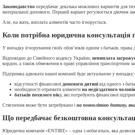
Законодавство
передбачає декілька можливих варіантів для тих
матеріальної допомоги. Перший варіант регулюється діючим з
Але, на жать, виплата аліментів часто ігнорується.
Коли потрібна юридична консультація 
У випадку ігнорування своїх обов’язків одним з батьків, права
Відповідно до Сімейного кодексу України,
невиплата загрожу
кордон, а також обмеження в праві управління транспортним з
Підтримка адвоката нашої компанії буде актуальною у випадку:
відсутності фінансової
допомоги дитині
від одного з бать
необхідності отримати аліменти
на недієздатного чолові
батьків похилого вік
у, які потребують фінансової підтрим
Стягнення може бути затребувано і
на повнолітню дитину, як
Що передбачає безкоштовна консультац
Юридична компанія «ENTIRE» – одна з небагатьох, яка дозволя