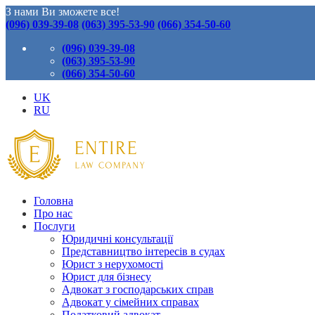
З нами Ви зможете все!
(096) 039-39-08
(063) 395-53-90
(066) 354-50-60
(096) 039-39-08
(063) 395-53-90
(066) 354-50-60
UK
RU
Головна
Про нас
Послуги
Юридичні консультації
Представництво інтересів в судах
Юрист з нерухомості
Юрист для бізнесу
Адвокат з господарських справ
Адвокат у сімейних справах
Податковий адвокат