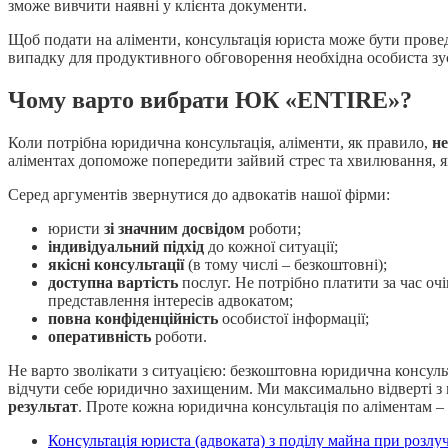
зможе вивчити наявні у клієнта документи.
Щоб подати на аліменти, консультація юриста може бути пров
випадку для продуктивного обговорення необхідна особиста зус
Чому варто вибрати ЮК «ENTIRE»?
Коли потрібна юридична консультація, аліменти, як правило,
не
аліментах допоможе попередити зайвий стрес та хвилювання, я
Серед аргументів звернутися до адвокатів нашої фірми:
юристи
зі значним досвідом
роботи;
індивідуальний підхід
до кожної ситуації;
якісні консультації
(в тому числі – безкоштовні);
доступна вартість
послуг. Не потрібно платити за час оч
представлення інтересів адвокатом;
повна конфіденційність
особистої інформації;
оперативність
роботи.
Не варто зволікати з ситуацією: безкоштовна юридична консул
відчути себе юридично захищеним. Ми максимально відверті з
результат
. Проте кожна юридична консультація по аліментам – 
Консультація юриста (адвоката) з поділу майна при розлу