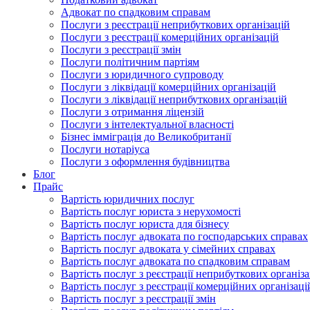
Адвокат по спадковим справам
Послуги з реєстрації неприбуткових організацій
Послуги з реєстрації комерційних організацій
Послуги з реєстрації змін
Послуги політичним партіям
Послуги з юридичного супроводу
Послуги з ліквідації комерційних організацій
Послуги з ліквідації неприбуткових організацій
Послуги з отримання ліцензій
Послуги з інтелектуальної власності
Бізнес імміграція до Великобританії
Послуги нотаріуса
Послуги з оформлення будівництва
Блог
Прайс
Вартість юридичних послуг
Вартість послуг юриста з нерухомості
Вартість послуг юриста для бізнесу
Вартість послуг адвоката по господарських справах
Вартість послуг адвоката у сімейних справах
Вартість послуг адвоката по спадковим справам
Вартість послуг з реєстрації неприбуткових організа
Вартість послуг з реєстрації комерційних організаці
Вартість послуг з реєстрації змін