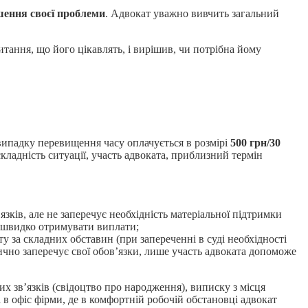
шення своєї проблеми
. Адвокат уважно вивчить загальний
питання, що його цікавлять, і вирішив, чи потрібна йому
 випадку перевищення часу оплачується в розмірі
500 грн/30
ладність ситуації, участь адвоката, приблизний термін
зків, але не заперечує необхідність матеріальної підтримки
к швидко отримувати виплати;
ату за складних обставин (при запереченні в суді необхідності
рично заперечує свої обов’язки, лише участь адвоката допоможе
их зв’язків (свідоцтво про народження), виписку з місця
 в офіс фірми, де в комфортній робочій обстановці адвокат