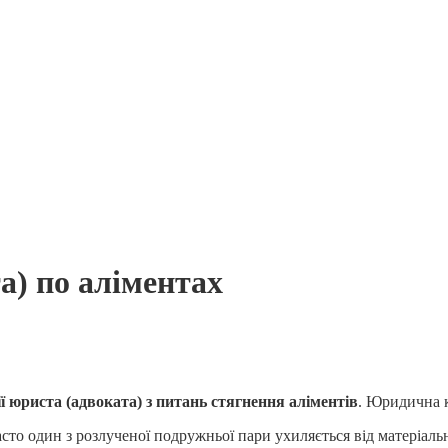
а) по аліментах
ї юриста (адвоката) з питань стягнення аліментів
. Юридична 
сто один з розлученої подружньої пари ухиляється від матеріаль