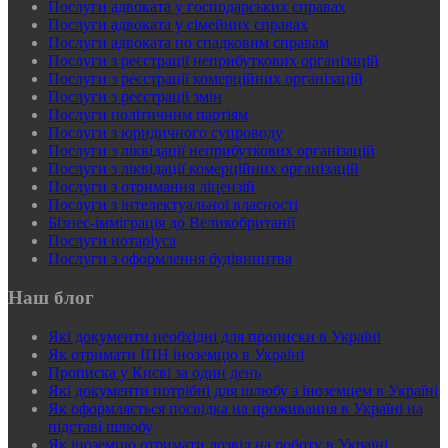
Послуги адвоката у господарських справах
Послуги адвоката у сімейних справах
Послуги адвоката по спадковим справам
Послуги з реєстрації неприбуткових організацій
Послуги з реєстрації комерційних організацій
Послуги з реєстрації змін
Послуги політичним партіям
Послуги з юридичного супроводу
Послуги з ліквідації неприбуткових організацій
Послуги з ліквідації комерційних організацій
Послуги з отримання ліцензій
Послуги з інтелектуальної власності
Бізнес-імміграція до Великобританії
Послуги нотаріуса
Послуги з оформлення будівництва
Наш блог
Які документи необхідні для прописки в Україні
Як отримати ІПН іноземцю в Україні
Прописка у Києві за один день
Які документи потрібні для шлюбу з іноземцем в Україні
Як оформляється посвідка на проживання в Україні на
підставі шлюбу
Як іноземцю отримати дозвіл на роботу в Україні