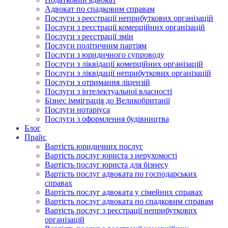
Адвокат по спадковим справам
Послуги з реєстрації неприбуткових організацій
Послуги з реєстрації комерційних організацій
Послуги з реєстрації змін
Послуги політичним партіям
Послуги з юридичного супроводу
Послуги з ліквідації комерційних організацій
Послуги з ліквідації неприбуткових організацій
Послуги з отримання ліцензій
Послуги з інтелектуальної власності
Бізнес імміграція до Великобританії
Послуги нотаріуса
Послуги з оформлення будівництва
Блог
Прайс
Вартість юридичних послуг
Вартість послуг юриста з нерухомості
Вартість послуг юриста для бізнесу
Вартість послуг адвоката по господарських
справах
Вартість послуг адвоката у сімейних справах
Вартість послуг адвоката по спадковим справам
Вартість послуг з реєстрації неприбуткових
організацій