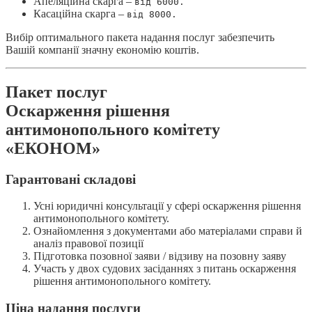
Апеляційна скарга –
від 6000.
Касаційна скарга –
від 8000.
Вибір оптимального пакета надання послуг забезпечить
Вашій компанії значну економію коштів.
Пакет послуг
Оскарження рішення
антимонопольного комітету
«ЕКОНОМ»
Гарантовані складові
Усні юридичні консультації у сфері оскарження рішення
антимонопольного комітету.
Ознайомлення з документами або матеріалами справи й
аналіз правової позиції
Підготовка позовної заяви / відзиву на позовну заяву
Участь у двох судових засіданнях з питань оскарження
рішення антимонопольного комітету.
Ціна надання послуги