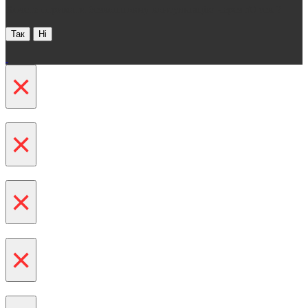
Хочете отримати безкоштовну консультацію через 30 сек ?
Так
Ні
×
×
×
×