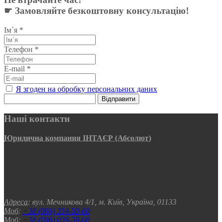
☛ Замовляйте безкоштовну консультацію!
Ім`я
*
Телефон
*
E-mail
*
Я згоден на обробку персональних даних
Відправити
Наші контакти
Юридична компания ІНТАЄР (Абсолют)
Адреса:
вул. Мечникова 4/1, м. Київ, Україна, 01133
Моб:
+38 (066) 354-50-60
Моб:
+38 (096) 039-39-08