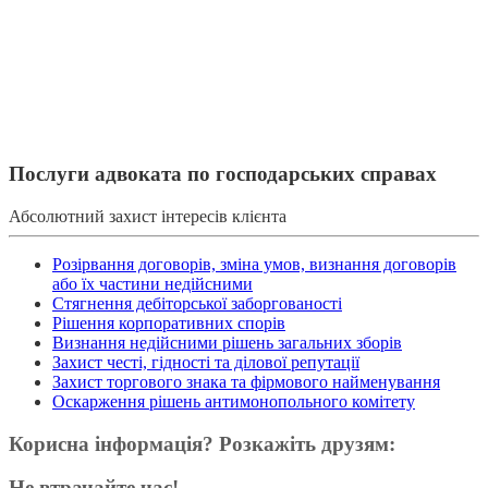
Послуги адвоката по господарських справах
Абсолютний захист інтересів клієнта
Розірвання договорів, зміна умов, визнання договорів
або їх частини недійсними
Стягнення дебіторської заборгованості
Рішення корпоративних спорів
Визнання недійсними рішень загальних зборів
Захист честі, гідності та ділової репутації
Захист торгового знака та фірмового найменування
Оскарження рішень антимонопольного комітету
Корисна інформація? Розкажіть друзям:
Не втрачайте час!