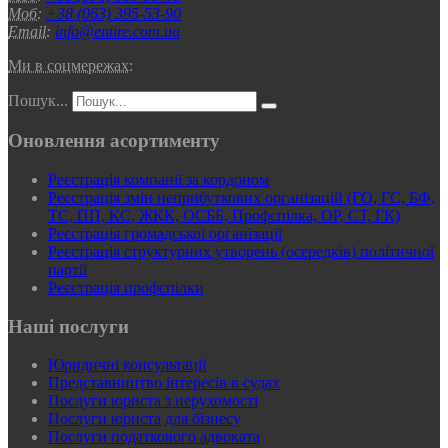
Моб:
+38 (063) 395-53-90
Email:
info@entire.com.ua
Ми в соцмережах:
Пошук...
Оновлення асортименту
Реєстрація компанії за кордоном
Реєстрація змін неприбуткових організацій (ГО, ГС, БФ,
ТС, ПП, КС, ЖКК, ОСББ, Профспілка, ОР, СТ, ГК)
Реєстрація громадської організації
Реєстрація структурних утворень (осередків) політичної
партії
Реєстрація профспілки
Наші послуги
Юридичні консультації
Представництво інтересів в судах
Послуги юриста з нерухомості
Послуги юриста для бізнесу
Послуги податкового адвоката