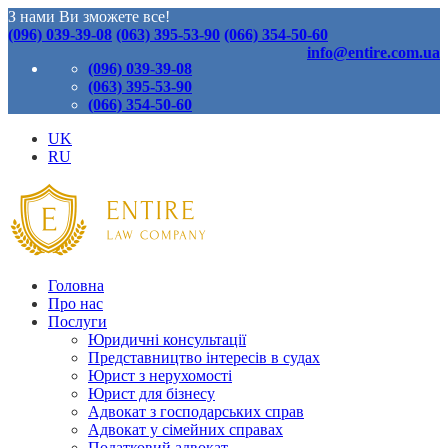
З нами Ви зможете все!
(096) 039-39-08
(063) 395-53-90
(066) 354-50-60
info@entire.com.ua
(096) 039-39-08
(063) 395-53-90
(066) 354-50-60
UK
RU
Головна
Про нас
Послуги
Юридичні консультації
Представництво інтересів в судах
Юрист з нерухомості
Юрист для бізнесу
Адвокат з господарських справ
Адвокат у сімейних справах
Податковий адвокат