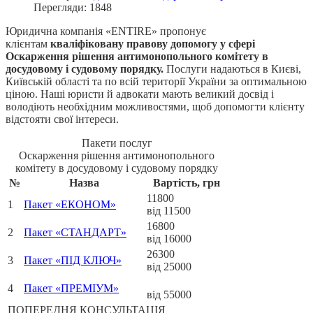
Перегляди: 1848
Юридична компанія «ENTIRE» пропонує
клієнтам
кваліфіковану правову допомогу у сфері
Оскарження рішення антимонопольного комітету в
досудовому і судовому порядку.
Послуги надаються в Києві,
Київській області та по всій території України за оптимальною
ціною. Наші юристи й адвокати мають великий досвід і
володіють необхідним можливостями, щоб допомогти клієнту
відстояти свої інтереси.
Пакети послуг
Оскарження рішення антимонопольного
комітету в досудовому і судовому порядку
№
Назва
Вартість, грн
11800
1
Пакет «ЕКОНОМ»
від 11500
16800
2
Пакет «СТАНДАРТ»
від 16000
26300
3
Пакет «ПІД КЛЮЧ»
від 25000
4
Пакет «ПРЕМІУМ»
від 55000
ПОПЕРЕДНЯ КОНСУЛЬТАЦІЯ