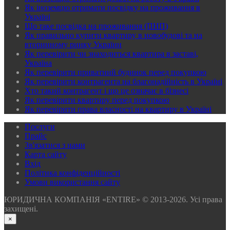
Як іноземцю отримати посвідку на проживання в
Україні
Що таке посвідка на проживання (ПНП)
Як правильно купити квартиру в новобудові та на
вторинному ринку України
Як перевірити чи знаходиться квартира в заставі,
Україна
Як перевірити приватний будинок перед покупкою
Як перевірити контрагента на благонадійність в Україні
Хто такий контрагент і що це означає в бізнесі
Як перевірити квартиру перед покупкою
Як перевірити права власності на квартиру в Україні
Послуги
Прайс
Зв'язатися з нами
Карта сайту
Вхід
Політика конфіденційності
Умови використання сайту
ЮРИДИЧНА КОМПАНІЯ «ENTIRE» © 2013-2026. Усі права
захищені.
×