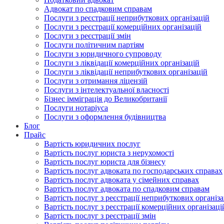
Адвокат по спадковим справам
Послуги з реєстрації неприбуткових організацій
Послуги з реєстрації комерційних організацій
Послуги з реєстрації змін
Послуги політичним партіям
Послуги з юридичного супроводу
Послуги з ліквідації комерційних організацій
Послуги з ліквідації неприбуткових організацій
Послуги з отримання ліцензій
Послуги з інтелектуальної власності
Бізнес імміграція до Великобританії
Послуги нотаріуса
Послуги з оформлення будівництва
Блог
Прайс
Вартість юридичних послуг
Вартість послуг юриста з нерухомості
Вартість послуг юриста для бізнесу
Вартість послуг адвоката по господарських справах
Вартість послуг адвоката у сімейних справах
Вартість послуг адвоката по спадковим справам
Вартість послуг з реєстрації неприбуткових організа
Вартість послуг з реєстрації комерційних організаці
Вартість послуг з реєстрації змін