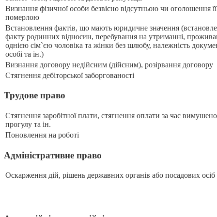
Визнання фізичної особи безвісно відсутньою чи оголошення її
померлою
Встановлення фактів, що мають юридичне значення (встановл
факту родинних відносин, перебування на утриманні, прожив
однією сім`єю чоловіка та жінки без шлюбу, належність докуме
особі та ін.)
Визнання договору недійсним (дійсним), розірвання договору
Стягнення дебіторської заборгованості
Трудове право
Стягнення заробітної плати, стягнення оплати за час вимушен
прогулу та ін.
Поновлення на роботі
Адміністративне право
Оскарження дій, рішень державних органів або посадових осіб т