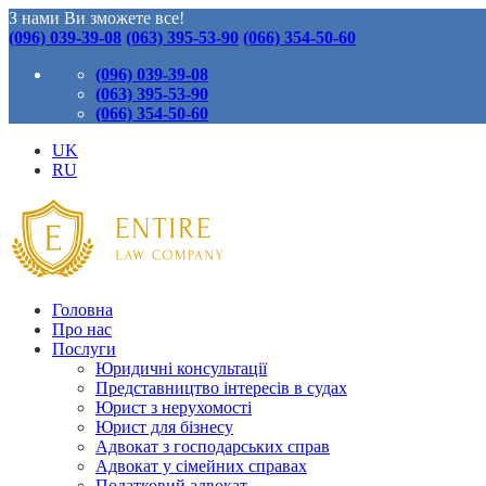
З нами Ви зможете все!
(096) 039-39-08
(063) 395-53-90
(066) 354-50-60
(096) 039-39-08
(063) 395-53-90
(066) 354-50-60
UK
RU
Головна
Про нас
Послуги
Юридичні консультації
Представництво інтересів в судах
Юрист з нерухомості
Юрист для бізнесу
Адвокат з господарських справ
Адвокат у сімейних справах
Податковий адвокат