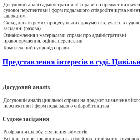
Досудовий аналіз адміністративної справи на предмет визначен
судової перспективи і форм подальшого співробітництва клієнт
адвокатом
Складання окремих процесуальних документів, участь в судов
засіданні (разова)
Ознайомлення з матеріалами справи про адміністративні
правопорушення, оцінка перспектив
Комплексний супровід справи
Представлення інтересів в суді. Цивільн
Досудовий аналіз
Досудовий аналіз цивільної справи на предмет визначення його
перспективи і форм подальшого співробітництва
Судове засідання
Розірвання шлюбу, стягнення аліментів
Всі інші спори, що виникають з сімейних, цивільних, трудових