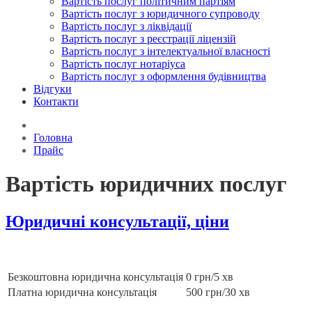
Вартість послуг політичним партіям
Вартість послуг з юридичного супроводу
Вартість послуг з ліквідації
Вартість послуг з реєстрації ліцензій
Вартість послуг з інтелектуальної власності
Вартість послуг нотаріуса
Вартість послуг з оформлення будівництва
Відгуки
Контакти
Головна
Прайс
Вартість юридичних послуг
Юридичні консультації, ціни
Безкоштовна юридична консультація
0 грн/5 хв
Платна юридична консультація
500 грн/30 хв