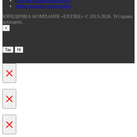
Політика конфіденційності
Умови використання сайту
ЮРИДИЧНА КОМПАНІЯ «ENTIRE» © 2013-2026. Усі права
захищені.
×
Хочете отримати безкоштовну консультацію через 30 сек ?
Так
Ні
×
×
×