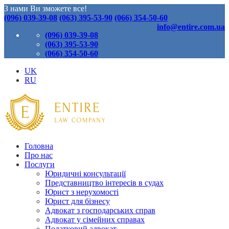
З нами Ви зможете все!
(096) 039-39-08
(063) 395-53-90
(066) 354-50-60
info@entire.com.ua
(096) 039-39-08
(063) 395-53-90
(066) 354-50-60
UK
RU
Головна
Про нас
Послуги
Юридичні консультації
Представництво інтересів в судах
Юрист з нерухомості
Юрист для бізнесу
Адвокат з господарських справ
Адвокат у сімейних справах
Податковий адвокат