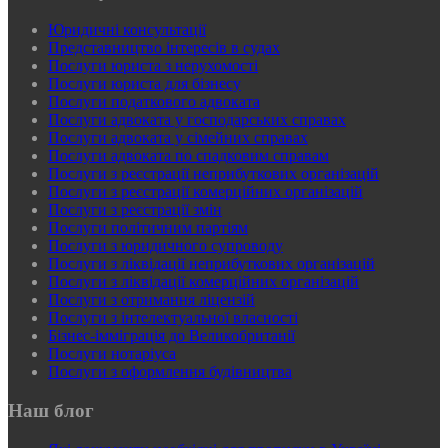
Юридичні консультації
Представництво інтересів в судах
Послуги юриста з нерухомості
Послуги юриста для бізнесу
Послуги податкового адвоката
Послуги адвоката у господарських справах
Послуги адвоката у сімейних справах
Послуги адвоката по спадковим справам
Послуги з реєстрації неприбуткових організацій
Послуги з реєстрації комерційних організацій
Послуги з реєстрації змін
Послуги політичним партіям
Послуги з юридичного супроводу
Послуги з ліквідації неприбуткових організацій
Послуги з ліквідації комерційних організацій
Послуги з отримання ліцензій
Послуги з інтелектуальної власності
Бізнес-імміграція до Великобританії
Послуги нотаріуса
Послуги з оформлення будівництва
Наш блог