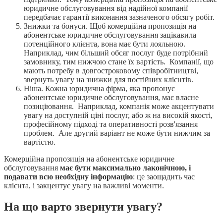
юридичне обслуговування від надійної компанії
передбачає гарантії виконання зазначеного обсягу робіт.
Знижки та бонуси.
Щоб комерційна пропозиція на
абонентське юридичне обслуговування зацікавила
потенційного клієнта, вона має бути лояльною.
Наприклад, чим більший обсяг послуг буде потрібний
замовнику, тим нижчою стане їх вартість. Компанії, що
мають потребу в довгостроковому співробітництві,
звернуть увагу на знижки для постійних клієнтів.
Ніша.
Кожна юридична фірма, яка пропонує
абонентське юридичне обслуговування, має власне
позиціювання. Наприклад, компанія може акцентувати
увагу на доступній ціні послуг, або ж на високій якості,
професійному підході та оперативності розв'язання
проблем. Але другий варіант не може бути нижчим за
вартістю.
Комерційна пропозиція на абонентське юридичне
обслуговування
має бути максимально лаконічною, і
подавати всю необхідну інформацію
: це заощадить час
клієнта, і закцентує увагу на важливі моменти.
На що варто звернути увагу?