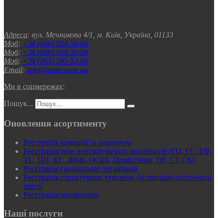
Адреса:
вул. Мечникова 4/1, м. Київ, Україна, 01133
Моб:
+38 (066) 354-50-60
Моб:
+38 (096) 039-39-08
Моб:
+38 (063) 395-53-90
Email:
info@entire.com.ua
Ми в соцмережах:
Пошук...
Оновлення асортименту
Реєстрація компанії за кордоном
Реєстрація змін неприбуткових організацій (ГО, ГС, БФ,
ТС, ПП, КС, ЖКК, ОСББ, Профспілка, ОР, СТ, ГК)
Реєстрація громадської організації
Реєстрація структурних утворень (осередків) політичної
партії
Реєстрація профспілки
Наші послуги