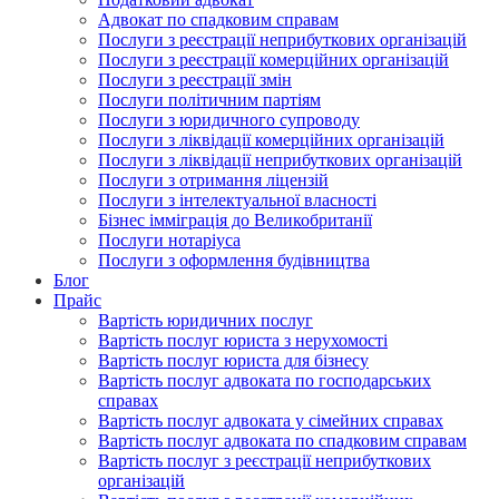
Адвокат по спадковим справам
Послуги з реєстрації неприбуткових організацій
Послуги з реєстрації комерційних організацій
Послуги з реєстрації змін
Послуги політичним партіям
Послуги з юридичного супроводу
Послуги з ліквідації комерційних організацій
Послуги з ліквідації неприбуткових організацій
Послуги з отримання ліцензій
Послуги з інтелектуальної власності
Бізнес імміграція до Великобританії
Послуги нотаріуса
Послуги з оформлення будівництва
Блог
Прайс
Вартість юридичних послуг
Вартість послуг юриста з нерухомості
Вартість послуг юриста для бізнесу
Вартість послуг адвоката по господарських
справах
Вартість послуг адвоката у сімейних справах
Вартість послуг адвоката по спадковим справам
Вартість послуг з реєстрації неприбуткових
організацій