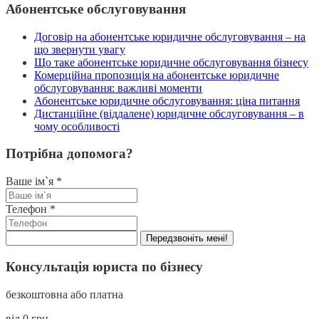
Абонентське обслуговування
Договір на абонентське юридичне обслуговування – на
що звернути увагу
Що таке абонентське юридичне обслуговування бізнесу
Комерційна пропозиція на абонентське юридичне
обслуговування: важливі моменти
Абонентське юридичне обслуговування: ціна питання
Дистанційне (віддалене) юридичне обслуговування – в
чому особливості
Потрібна допомога?
Ваше ім`я
*
Телефон
*
Передзвоніть мені!
Консультація юриста по бізнесу
безкоштовна або платна
від 0 грн