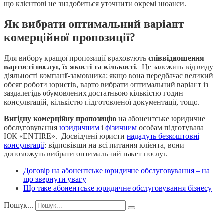
що клієнтові не знадобиться уточнити окремі нюанси.
Як вибрати оптимальний варіант
комерційної пропозиції?
Для вибору кращої пропозиції враховують
співвідношення
вартості послуг, їх якості та кількості
. Це залежить від виду
діяльності компанії-замовника: якщо вона передбачає великий
обсяг роботи юристів, варто вибрати оптимальний варіант із
заздалегідь обумовлених достатньою кількістю годин
консультацій, кількістю підготовленої документації, тощо.
Вигідну комерційну пропозицію
на абонентське юридичне
обслуговування
юридичним
і
фізичним
особам підготувала
ЮК «ENTIRE». Досвідчені юристи
нададуть безкоштовні
консультації
: відповівши на всі питання клієнта, вони
допоможуть вибрати оптимальний пакет послуг.
Договір на абонентське юридичне обслуговування – на
що звернути увагу
Що таке абонентське юридичне обслуговування бізнесу
Пошук...