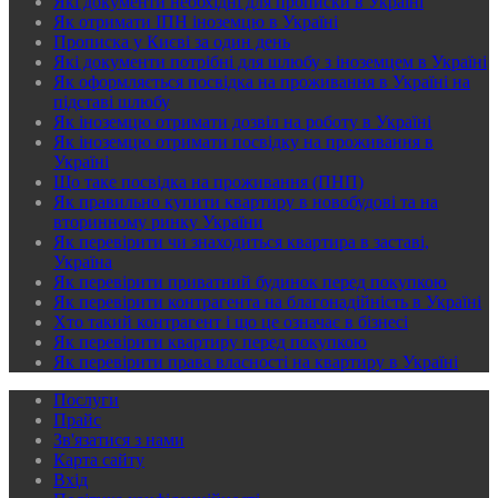
Які документи необхідні для прописки в Україні
Як отримати ІПН іноземцю в Україні
Прописка у Києві за один день
Які документи потрібні для шлюбу з іноземцем в Україні
Як оформляється посвідка на проживання в Україні на
підставі шлюбу
Як іноземцю отримати дозвіл на роботу в Україні
Як іноземцю отримати посвідку на проживання в
Україні
Що таке посвідка на проживання (ПНП)
Як правильно купити квартиру в новобудові та на
вторинному ринку України
Як перевірити чи знаходиться квартира в заставі,
Україна
Як перевірити приватний будинок перед покупкою
Як перевірити контрагента на благонадійність в Україні
Хто такий контрагент і що це означає в бізнесі
Як перевірити квартиру перед покупкою
Як перевірити права власності на квартиру в Україні
Послуги
Прайс
Зв'язатися з нами
Карта сайту
Вхід