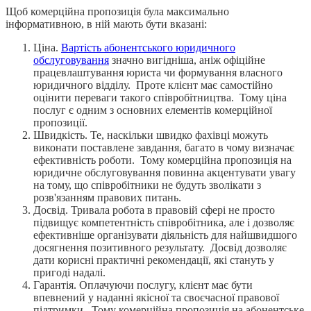
Щоб комерційна пропозиція була максимально
інформативною, в ній мають бути вказані:
Ціна.
Вартість абонентського юридичного
обслуговування
значно вигідніша, аніж офіційне
працевлаштування юриста чи формування власного
юридичного відділу. Проте клієнт має самостійно
оцінити переваги такого співробітництва. Тому ціна
послуг є одним з основних елементів комерційної
пропозиції.
Швидкість.
Те, наскільки швидко фахівці можуть
виконати поставлене завдання, багато в чому визначає
ефективність роботи. Тому комерційна пропозиція на
юридичне обслуговування повинна акцентувати увагу
на тому, що співробітники не будуть зволікати з
розв'язанням правових питань.
Досвід.
Тривала робота в правовій сфері не просто
підвищує компетентність співробітника, але і дозволяє
ефективніше організувати діяльність для найшвидшого
досягнення позитивного результату. Досвід дозволяє
дати корисні практичні рекомендації, які стануть у
пригоді надалі.
Гарантія.
Оплачуючи послугу, клієнт має бути
впевнений у наданні якісної та своєчасної правової
підтримки. Тому комерційна пропозиція на абонентське