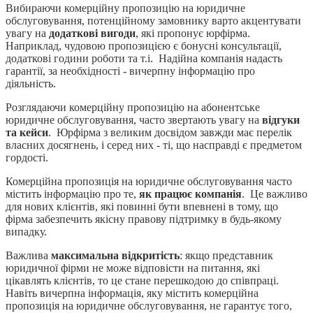
Вибираючи комерційну пропозицію на юридичне
обслуговування, потенційному замовнику варто акцентувати
увагу на
додаткові вигоди
, які пропонує юрфірма.
Наприклад, чудовою пропозицією є бонусні консультації,
додаткові години роботи та т.і. Надійна компанія надасть
гарантії, за необхідності - вичерпну інформацію про
діяльність.
Розглядаючи комерційну пропозицію на абонентське
юридичне обслуговування, часто звертають увагу на
відгуки
та кейси
. Юрфірма з великим досвідом завжди має перелік
власних досягнень, і серед них - ті, що насправді є предметом
гордості.
Комерційна пропозиція на юридичне обслуговування часто
містить інформацію про те,
як працює компанія
. Це важливо
для нових клієнтів, які повинні бути впевнені в тому, що
фірма забезпечить якісну правову підтримку в будь-якому
випадку.
Важлива
максимальна відкритість
: якщо представник
юридичної фірми не може відповісти на питання, які
цікавлять клієнтів, то це стане перешкодою до співпраці.
Навіть вичерпна інформація, яку містить комерційна
пропозиція на юридичне обслуговування, не гарантує того,