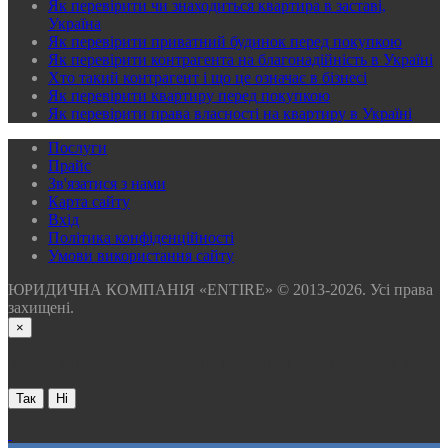
Як перевірити чи знаходиться квартира в заставі,
Україна
Як перевірити приватний будинок перед покупкою
Як перевірити контрагента на благонадійність в Україні
Хто такий контрагент і що це означає в бізнесі
Як перевірити квартиру перед покупкою
Як перевірити права власності на квартиру в Україні
Послуги
Прайс
Зв'язатися з нами
Карта сайту
Вхід
Політика конфіденційності
Умови використання сайту
ЮРИДИЧНА КОМПАНІЯ «ENTIRE» © 2013-2026. Усі права
захищені.
×
Хочете отримати безкоштовну консультацію через 30 сек ?
Так
Ні