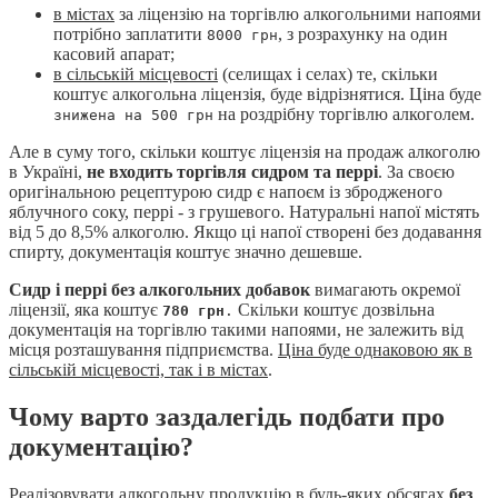
в містах
за ліцензію на торгівлю алкогольними напоями
потрібно заплатити
, з розрахунку на один
8000 грн
касовий апарат;
в сільській місцевості
(селищах і селах) те, скільки
коштує алкогольна ліцензія, буде відрізнятися. Ціна буде
на роздрібну торгівлю алкоголем.
знижена на 500 грн
Але в суму того, скільки коштує ліцензія на продаж алкоголю
в Україні,
не входить торгівля сидром та перрі
. За своєю
оригінальною рецептурою сидр є напоєм із збродженого
яблучного соку, перрі - з грушевого. Натуральні напої містять
від 5 до 8,5% алкоголю. Якщо ці напої створені без додавання
спирту, документація коштує значно дешевше.
Сидр і перрі без алкогольних добавок
вимагають окремої
ліцензії, яка коштує
Скільки коштує дозвільна
780 грн
.
документація на торгівлю такими напоями, не залежить від
місця розташування підприємства.
Ціна буде однаковою як в
сільській місцевості, так і в містах
.
Чому варто заздалегідь подбати про
документацію?
Реалізовувати алкогольну продукцію в будь-яких обсягах
без