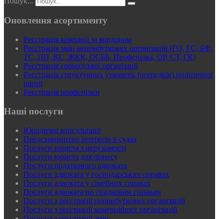
Пошук...
Оновлення асортименту
Реєстрація компанії за кордоном
Реєстрація змін неприбуткових організацій (ГО, ГС, БФ,
ТС, ПП, КС, ЖКК, ОСББ, Профспілка, ОР, СТ, ГК)
Реєстрація громадської організації
Реєстрація структурних утворень (осередків) політичної
партії
Реєстрація профспілки
Наші послуги
Юридичні консультації
Представництво інтересів в судах
Послуги юриста з нерухомості
Послуги юриста для бізнесу
Послуги податкового адвоката
Послуги адвоката у господарських справах
Послуги адвоката у сімейних справах
Послуги адвоката по спадковим справам
Послуги з реєстрації неприбуткових організацій
Послуги з реєстрації комерційних організацій
Послуги з реєстрації змін