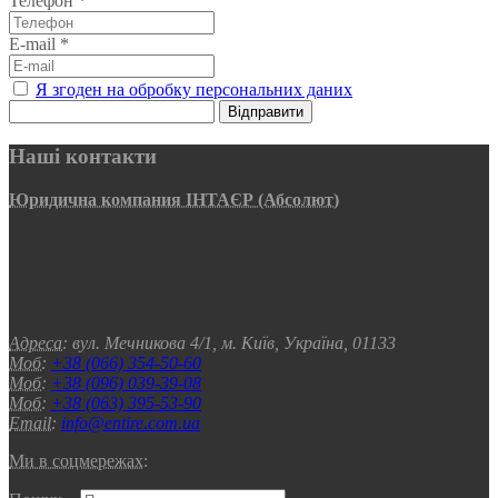
Телефон
*
E-mail
*
Я згоден на обробку персональних даних
Відправити
Наші контакти
Юридична компания ІНТАЄР (Абсолют)
Адреса:
вул. Мечникова 4/1, м. Київ, Україна, 01133
Моб:
+38 (066) 354-50-60
Моб:
+38 (096) 039-39-08
Моб:
+38 (063) 395-53-90
Email:
info@entire.com.ua
Ми в соцмережах: