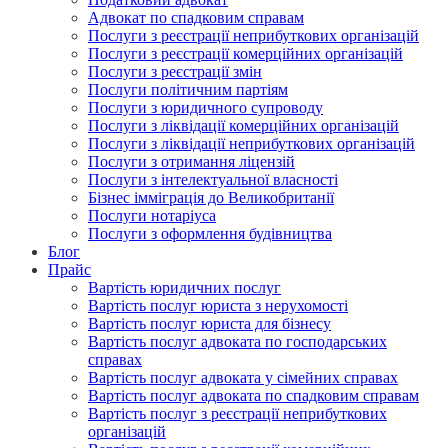
Адвокат по спадковим справам
Послуги з реєстрації неприбуткових організацій
Послуги з реєстрації комерційних організацій
Послуги з реєстрації змін
Послуги політичним партіям
Послуги з юридичного супроводу
Послуги з ліквідації комерційних організацій
Послуги з ліквідації неприбуткових організацій
Послуги з отримання ліцензій
Послуги з інтелектуальної власності
Бізнес імміграція до Великобританії
Послуги нотаріуса
Послуги з оформлення будівництва
Блог
Прайс
Вартість юридичних послуг
Вартість послуг юриста з нерухомості
Вартість послуг юриста для бізнесу
Вартість послуг адвоката по господарських
справах
Вартість послуг адвоката у сімейних справах
Вартість послуг адвоката по спадковим справам
Вартість послуг з реєстрації неприбуткових
організацій