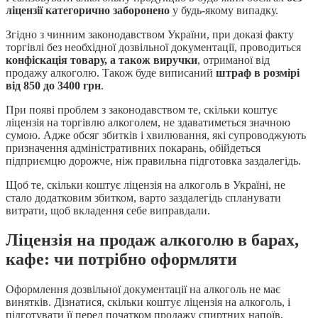
ліцензії категорично заборонено
у будь-якому випадку.
Згідно з чинним законодавством України, при доказі факту
торгівлі без необхідної дозвільної документації, проводиться
конфіскація товару, а також виручки
, отриманої від
продажу алкоголю. Також буде виписаний
штраф в розмірі
від 850 до 3400 грн
.
При появі проблем з законодавством те, скільки коштує
ліцензія на торгівлю алкоголем, не здаватиметься значною
сумою. Адже обсяг збитків і хвилювання, які супроводжують
призначення адміністративних покарань, обійдеться
підприємцю дорожче, ніж правильна підготовка заздалегідь.
Щоб те, скільки коштує ліцензія на алкоголь в Україні, не
стало додатковим збитком, варто заздалегідь спланувати
витрати, щоб вкладення себе виправдали.
Ліцензія на продаж алкоголю в барах,
кафе: чи потрібно оформляти
Оформлення дозвільної документації на алкоголь не має
винятків. Дізнатися, скільки коштує ліцензія на алкоголь, і
підготувати її перед початком продажу спиртних напоїв,