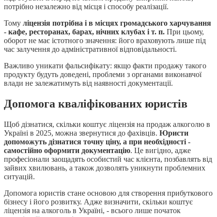
потрібно незалежно від місця і способу реалізації.
Тому
ліцензія потрібна і в місцях громадського харчування
- кафе, ресторанах, барах, нічних клубах і т. п.
При цьому,
оборот не має істотного значення: його враховують лише під
час залучення до адміністративної відповідальності.
Важливо уникати фальсифікату: якщо факти продажу такого
продукту будуть доведені, проблеми з органами виконавчої
влади не залежатимуть від наявності документації.
Допомога кваліфікованих юристів
Щоб дізнатися, скільки коштує ліцензія на продаж алкоголю в
Україні в 2025, можна звернутися до фахівців.
Юристи
допоможуть дізнатися точну ціну, а при необхідності -
самостійно оформити документацію
. Це вигідно, адже
професіонали заощадять особистий час клієнта, позбавлять від
зайвих хвилювань, а також дозволять уникнути проблемних
ситуацій.
Допомога юристів стане основою для створення прибуткового
бізнесу і його розвитку. Адже визначити, скільки коштує
ліцензія на алкоголь в Україні, - всього лише початок