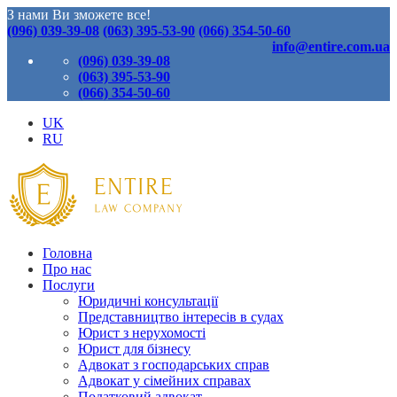
З нами Ви зможете все!
(096) 039-39-08
(063) 395-53-90
(066) 354-50-60
info@entire.com.ua
(096) 039-39-08
(063) 395-53-90
(066) 354-50-60
UK
RU
Головна
Про нас
Послуги
Юридичні консультації
Представництво інтересів в судах
Юрист з нерухомості
Юрист для бізнесу
Адвокат з господарських справ
Адвокат у сімейних справах
Податковий адвокат