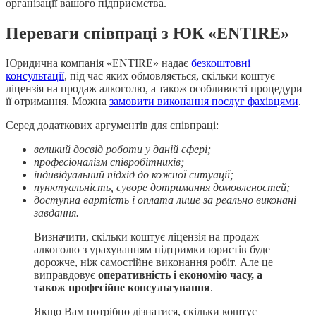
організації вашого підприємства.
Переваги співпраці з ЮК «ENTIRE»
Юридична компанія «ENTIRE» надає
безкоштовні
консультації
, під час яких обмовляється, скільки коштує
ліцензія на продаж алкоголю, а також особливості процедури
її отримання. Можна
замовити виконання послуг фахівцями
.
Серед додаткових аргументів для співпраці:
великий досвід роботи у даній сфері;
професіоналізм співробітників;
індивідуальний підхід до кожної ситуації;
пунктуальність, суворе дотримання домовленостей;
доступна вартість і оплата лише за реально виконані
завдання.
Визначити, скільки коштує ліцензія на продаж
алкоголю з урахуванням підтримки юристів буде
дорожче, ніж самостійне виконання робіт. Але це
виправдовує
оперативність і економію часу, а
також професійне консультування
.
Якщо Вам потрібно дізнатися, скільки коштує