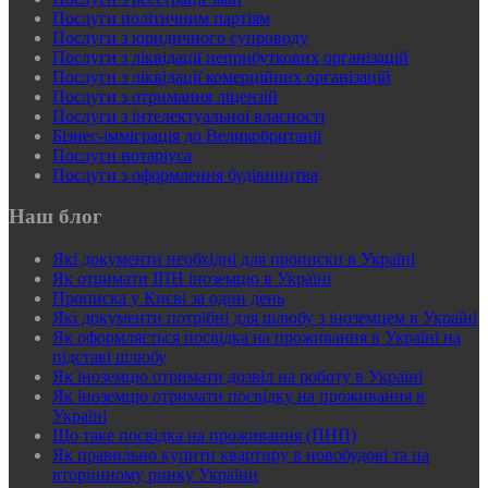
Послуги політичним партіям
Послуги з юридичного супроводу
Послуги з ліквідації неприбуткових організацій
Послуги з ліквідації комерційних організацій
Послуги з отримання ліцензій
Послуги з інтелектуальної власності
Бізнес-імміграція до Великобританії
Послуги нотаріуса
Послуги з оформлення будівництва
Наш блог
Які документи необхідні для прописки в Україні
Як отримати ІПН іноземцю в Україні
Прописка у Києві за один день
Які документи потрібні для шлюбу з іноземцем в Україні
Як оформляється посвідка на проживання в Україні на
підставі шлюбу
Як іноземцю отримати дозвіл на роботу в Україні
Як іноземцю отримати посвідку на проживання в
Україні
Що таке посвідка на проживання (ПНП)
Як правильно купити квартиру в новобудові та на
вторинному ринку України