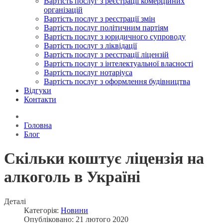
Вартість послуг з реєстрації комерційних
організацій
Вартість послуг з реєстрації змін
Вартість послуг політичним партіям
Вартість послуг з юридичного супроводу
Вартість послуг з ліквідації
Вартість послуг з реєстрації ліцензій
Вартість послуг з інтелектуальної власності
Вартість послуг нотаріуса
Вартість послуг з оформлення будівництва
Відгуки
Контакти
Головна
Блог
Скільки коштує ліцензія на
алкоголь в Україні
Деталі
Категорія:
Новини
Опубліковано: 21 лютого 2020