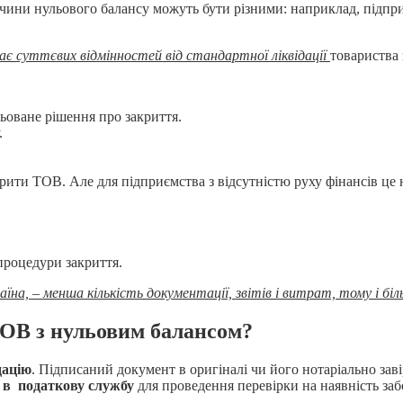
ичини нульового балансу можуть бути різними: наприклад, підпри
ає суттєвих відмінностей від стандартної ліквідації
товариства
ьоване рішення про закриття.
.
рити ТОВ. Але для підприємства з відсутністю руху фінансів це 
процедури закриття.
аїна, – менша кількість документації, звітів і витрат, тому і б
ТОВ з нульовим балансом?
дацію
. Підписаний документ в оригіналі чи його нотаріально зав
 в податкову службу
для проведення перевірки на наявність за