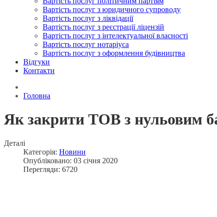
Вартість послуг політичним партіям
Вартість послуг з юридичного супроводу
Вартість послуг з ліквідації
Вартість послуг з реєстрації ліцензій
Вартість послуг з інтелектуальної власності
Вартість послуг нотаріуса
Вартість послуг з оформлення будівництва
Відгуки
Контакти
Головна
Як закрити ТОВ з нульовим б
Деталі
Категорія:
Новини
Опубліковано: 03 січня 2020
Перегляди: 6720