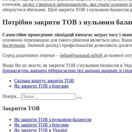
платежів,
може з’явитися заборгованість, яка стане основою д
обернутися збитками. Щоб закрити ТОВ з нульовим балансом
Потрібно закрити ТОВ з нульовим балан
Самостійне проведення ліквідації вимагає затрат часу і зна
основною перешкодою для такого рішення являється ціна. Наша
доступною
. Значний досвід і професіоналізм дозволяють досяг
Серед додаткових переваг –
індивідуальний підхід
до кожної сит
Якщо Ви не знаєте, як закрити ТОВ з нульовим балансом в Украї
допоможуть закрити підприємство без значних витрат зі сто
Скільки коштує закрити ТОВ
Як закрити ТОВ з боргами
Пошук...
Закриття ТОВ
Як закрити ТОВ з нульовим балансом
Як закрити ТОВ з боргами
Як закрити ТОВ в Україні