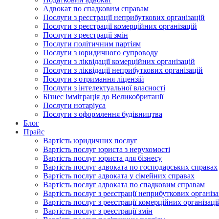
Адвокат по спадковим справам
Послуги з реєстрації неприбуткових організацій
Послуги з реєстрації комерційних організацій
Послуги з реєстрації змін
Послуги політичним партіям
Послуги з юридичного супроводу
Послуги з ліквідації комерційних організацій
Послуги з ліквідації неприбуткових організацій
Послуги з отримання ліцензій
Послуги з інтелектуальної власності
Бізнес імміграція до Великобританії
Послуги нотаріуса
Послуги з оформлення будівництва
Блог
Прайс
Вартість юридичних послуг
Вартість послуг юриста з нерухомості
Вартість послуг юриста для бізнесу
Вартість послуг адвоката по господарських справах
Вартість послуг адвоката у сімейних справах
Вартість послуг адвоката по спадковим справам
Вартість послуг з реєстрації неприбуткових організа
Вартість послуг з реєстрації комерційних організаці
Вартість послуг з реєстрації змін