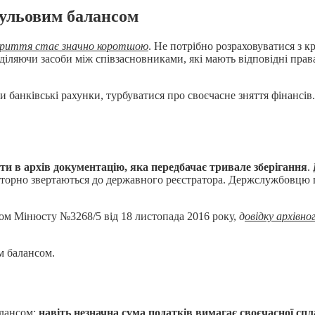
нульовим балансом
закриття стає значно коротшою
. Не потрібно розраховуватися з к
іляючи засоби між співзасновниками, які мають відповідні права
анківські рахунки, турбуватися про своєчасне зняття фінансів. 
ти в архів документацію, яка передбачає тривале зберігання
.
овторно звертаються до державного реєстратора. Держслужбовцю
зом Мінюсту №3268/5 від 18 листопада 2016 року,
д
овідку архівн
м балансом.
алансом:
навіть незначна сума податків вимагає своєчасної сп