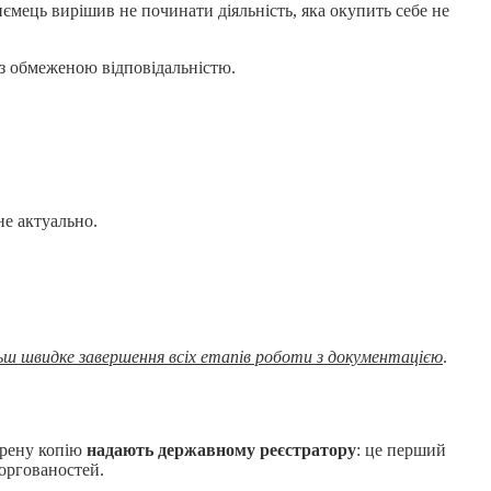
ємець вирішив не починати діяльність, яка окупить себе не
 з обмеженою відповідальністю.
не актуально.
ільш швидке завершення всіх етапів роботи з документацією
.
ірену копію
надають державному реєстратору
: це перший
боргованостей.