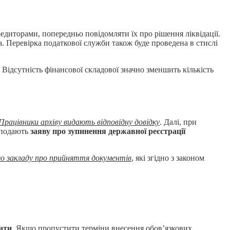
редиторами, попередньо повідомляти їх про рішення ліквідації.
. Перевірка податкової служби також буде проведена в стислі
Відсутність фінансової складової значно зменшить кількість
Працівники архіву видають відповідну довідку
. Далі, при
 подають
заяву про зупинення державної реєстрації
ого закладу про прийняття документів
, які згідно з законом
лати
. Якщо пропустити терміни внесення обов’язкових