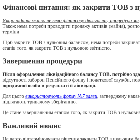
Фінансові питання: як закрити ТОВ з 
Якщо підприємство не вело фінансову діяльність, процедура 
Також нема потреби проводити продажу активів (майна), розпод
терміни.
Щоб закрити ТОВ з нульовим балансом, нема потреби закривати б
етапів того, як закрити ТОВ з нульовою звітністю.
Завершення процедури
Після оформлення ліквідаційного балансу ТОВ, потрібно зда
відсутності заборон Пенсійного фонду і податкової служби, п
юридичної особи в результаті її ліквідації
.
Для цього
використовують форму №7 заяви
, затверджену нака
підлягають тривалому зберіганню.
Це стане завершальним етапом того, як закрити ТОВ з нульови
Важливий нюанс
Не варто відтерміновувати рішення закрити ТОВ з нульовим б