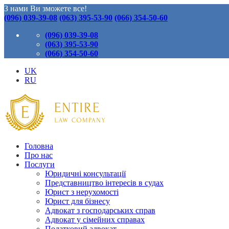
З нами Ви зможете все!
(096) 039-39-08
(063) 395-53-90
(066) 354-50-60
(096) 039-39-08
(063) 395-53-90
(066) 354-50-60
UK
RU
Головна
Про нас
Послуги
Юридичні консультації
Представництво інтересів в судах
Юрист з нерухомості
Юрист для бізнесу
Адвокат з господарських справ
Адвокат у сімейних справах
Податковий адвокат