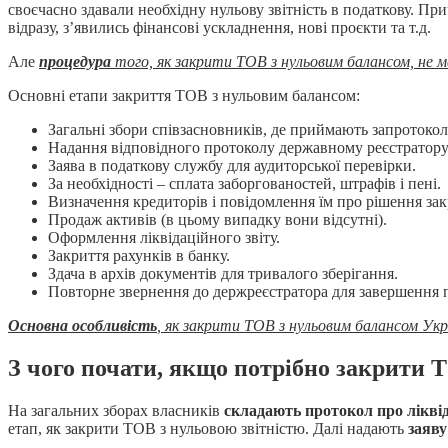
своєчасно здавали необхідну нульову звітність в податкову. Пр
відразу, з’явились фінансові ускладнення, нові проєкти та т.д.
Але
процедура
того, як закрити ТОВ з нульовим балансом, не м
Основні етапи закриття ТОВ з нульовим балансом:
Загальні збори співзасновників, де приймають запротокол
Надання відповідного протоколу державному реєстратору
Заява в податкову службу для аудиторської перевірки.
За необхідності – сплата заборгованостей, штрафів і пені.
Визначення кредиторів і повідомлення їм про рішення зак
Продаж активів (в цьому випадку вони відсутні).
Оформлення ліквідаційного звіту.
Закриття рахунків в банку.
Здача в архів документів для тривалого зберігання.
Повторне звернення до держреєстратора для завершення 
Основна особливість
, як закрити ТОВ з нульовим балансом Укр
З чого почати, якщо потрібно закрити 
На загальних зборах власників
складають протокол про лікві
етап, як закрити ТОВ з нульовою звітністю. Далі надають
заяву