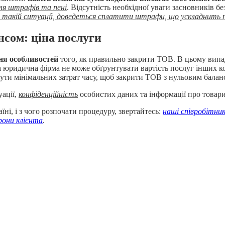
ля штрафів та пені
. Відсутність необхідної уваги засновників 
в такій ситуації, доведеться сплатити штрафи, що ускладнить 
сом: ціна послуги
ння особливостей
того, як правильно закрити ТОВ. В цьому випа
 юридична фірма не може обґрунтувати вартість послуг інших к
нути мінімальних затрат часу, щоб закрити ТОВ з нульовим балан
уації,
конфіденційність
особистих даних та інформації про товар
ні, і з чого розпочати процедуру, звертайтесь:
наші співробітник
рони клієнта
.