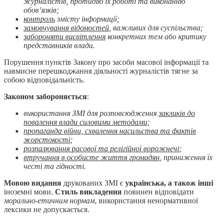
журналістів, протидію їх роботі та виконанню
обов’язків;
контроль
змісту інформації;
замовчування відомостей
, важливих для суспільства;
забороняти висвітлення
конкретних тем або критику
представників влади.
Порушення пунктів Закону про засоби масової інформації та
навмисне перешкоджання діяльності журналістів тягне за
собою відповідальність.
Законом забороняється
:
використання ЗМІ для розповсюдження
закликів до
повалення влади силовими методами
;
пропаганда війни, схвалення насильства та фактів
жорстокості
;
розпалювання расової та релігійної ворожнечі
;
втручання в особисте життя громадян
, приниження їх
честі та гідності.
Мовою видання
друкованих ЗМІ є
українська, а також інші
іноземні мови.
Стиль викладення
повинен відповідати
морально
-
етичним нормам
, використання ненормативної
лексики не допускається.