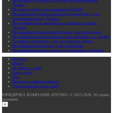
Як іноземцю отримати посвідку на проживання в
Україні
Що таке посвідка на проживання (ПНП)
Як правильно купити квартиру в новобудові та на
вторинному ринку України
Як перевірити чи знаходиться квартира в заставі,
Україна
Як перевірити приватний будинок перед покупкою
Як перевірити контрагента на благонадійність в Україні
Хто такий контрагент і що це означає в бізнесі
Як перевірити квартиру перед покупкою
Як перевірити права власності на квартиру в Україні
Послуги
Прайс
Зв'язатися з нами
Карта сайту
Вхід
Політика конфіденційності
Умови використання сайту
ЮРИДИЧНА КОМПАНІЯ «ENTIRE» © 2013-2026. Усі права
захищені.
×