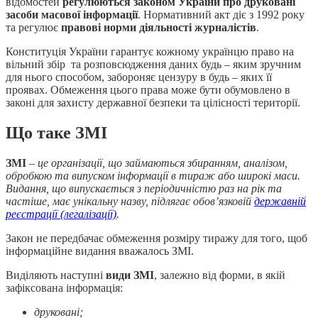
відомостей
регулюються законом України про друковані
засоби масової інформації
. Нормативний акт діє з 1992 року
та регулює
правові норми діяльності журналістів
.
Конституція України гарантує кожному українцю право на
вільний збір та розповсюдження даних будь – яким зручним
для нього способом, забороняє цензуру в будь – яких її
проявах. Обмеження цього права може бути обумовлено в
законі для захисту державної безпеки та цілісності території.
Що таке ЗМІ
ЗМІ
–
це організації, що займаються збиранням, аналізом,
обробкою та випуском інформації в тираж або широкі маси.
Видання, що випускається з періодичністю раз на рік та
частіше, має унікальну назву, підлягає обов’язковій
державній
реєстрації (легалізації)
.
Закон не передбачає обмеження розміру тиражу для того, щоб
інформаційне видання вважалось ЗМІ.
Виділяють наступні
види ЗМІ
, залежно від форми, в якій
зафіксована інформація:
друковані;