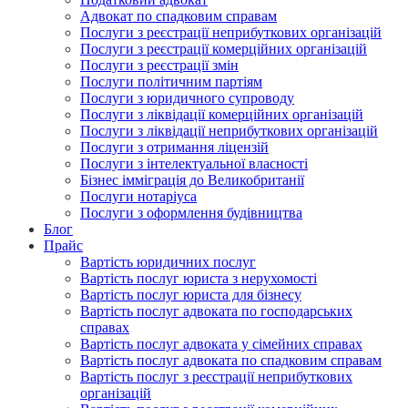
Адвокат по спадковим справам
Послуги з реєстрації неприбуткових організацій
Послуги з реєстрації комерційних організацій
Послуги з реєстрації змін
Послуги політичним партіям
Послуги з юридичного супроводу
Послуги з ліквідації комерційних організацій
Послуги з ліквідації неприбуткових організацій
Послуги з отримання ліцензій
Послуги з інтелектуальної власності
Бізнес імміграція до Великобританії
Послуги нотаріуса
Послуги з оформлення будівництва
Блог
Прайс
Вартість юридичних послуг
Вартість послуг юриста з нерухомості
Вартість послуг юриста для бізнесу
Вартість послуг адвоката по господарських
справах
Вартість послуг адвоката у сімейних справах
Вартість послуг адвоката по спадковим справам
Вартість послуг з реєстрації неприбуткових
організацій