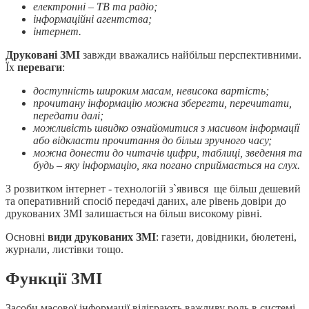
електронні – ТВ та радіо;
інформаційні агентства;
інтернет.
Друковані ЗМІ
завжди вважались найбільш перспективними.
Їх
переваги
:
доступність широким масам, невисока вартість;
прочитану інформацію можна зберегти, перечитати,
передати далі;
можливість швидко ознайомитися з масивом інформації
або відкласти прочитання до більш зручного часу;
можна донести до читачів цифри, таблиці, зведення та
будь – яку інформацію, яка погано сприймається на слух.
З розвитком інтернет - технологій з`явився ще більш дешевий
та оперативний спосіб передачі даних, але рівень довіри до
друкованих ЗМІ залишається на більш високому рівні.
Основні
види друкованих ЗМІ
: газети, довідники, бюлетені,
журнали, листівки тощо.
Функції ЗМІ
Засоби масової інформації відіграють важливу роль в системі