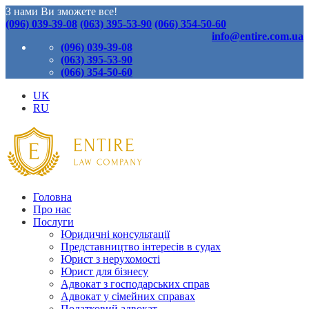
З нами Ви зможете все!
(096) 039-39-08
(063) 395-53-90
(066) 354-50-60
info@entire.com.ua
(096) 039-39-08
(063) 395-53-90
(066) 354-50-60
UK
RU
Головна
Про нас
Послуги
Юридичні консультації
Представництво інтересів в судах
Юрист з нерухомості
Юрист для бізнесу
Адвокат з господарських справ
Адвокат у сімейних справах
Податковий адвокат