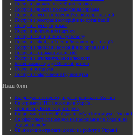
Послуги адвоката у сімейних справах
Послуги адвоката по спадковим справам
Послуги з реєстрації неприбуткових організацій
Послуги з реєстрації комерційних організацій
Послуги з реєстрації змін
Послуги політичним партіям
Послуги з юридичного супроводу
Послуги з ліквідації неприбуткових організацій
Послуги з ліквідації комерційних організацій
Послуги з отримання ліцензій
Послуги з інтелектуальної власності
Бізнес-імміграція до Великобританії
Послуги нотаріуса
Послуги з оформлення будівництва
Наш блог
Які документи необхідні для прописки в Україні
Як отримати ІПН іноземцю в Україні
Прописка у Києві за один день
Які документи потрібні для шлюбу з іноземцем в Україні
Як оформляється посвідка на проживання в Україні на
підставі шлюбу
Як іноземцю отримати дозвіл на роботу в Україні