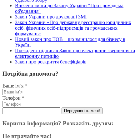
Внесено зміни до Закону України "Про громадські
об'єднання"
Закон України про друковані ЗМІ
Закон України «Про державну реєстрацію юридичних
осіб, фізичних осіб-підприємців та громадських
формувань»
Новий закон про ТОВ – що змінилося для бізнесу в
Україні
Президент підписав Закон про електронне звернення та
електронну петицію
Закон про розкриття бенефіціарів
Потрібна допомога?
Ваше ім`я
*
Телефон
*
Передзвоніть мені!
Корисна інформація? Розкажіть друзям:
Не втрачайте час!