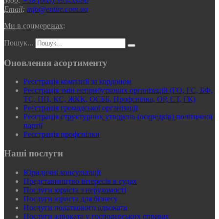
Моб:
+38 (063) 395-53-90
Email:
info@entire.com.ua
Ми в соцмережах:
Пошук...
Оновлення асортименту
Реєстрація компанії за кордоном
Реєстрація змін неприбуткових організацій (ГО, ГС, БФ,
ТС, ПП, КС, ЖКК, ОСББ, Профспілка, ОР, СТ, ГК)
Реєстрація громадської організації
Реєстрація структурних утворень (осередків) політичної
партії
Реєстрація профспілки
Наші послуги
Юридичні консультації
Представництво інтересів в судах
Послуги юриста з нерухомості
Послуги юриста для бізнесу
Послуги податкового адвоката
Послуги адвоката у господарських справах