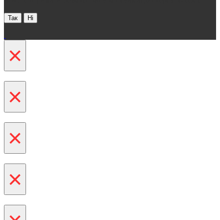
Хочете отримати безкоштовну консультацію через 30 сек ?
Так
Ні
×
×
×
×