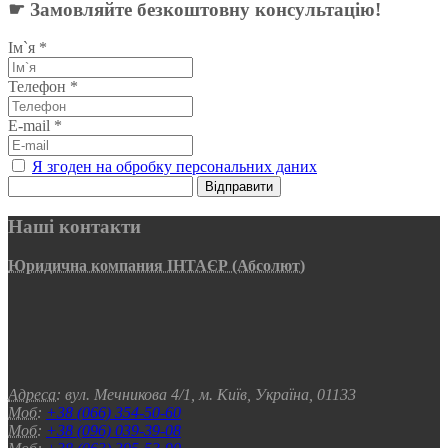
☛ Замовляйте безкоштовну консультацію!
Ім`я
*
Телефон
*
E-mail
*
Я згоден на обробку персональних даних
Відправити
Наші контакти
Юридична компания ІНТАЄР (Абсолют)
Адреса:
вул. Мечникова 4/1, м. Київ, Україна, 01133
Моб:
+38 (066) 354-50-60
Моб:
+38 (096) 039-39-08