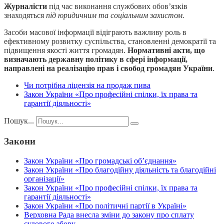
Журналісти
під час виконання службових обов’язків
знаходяться
під юридичним та соціальним захистом.
Засоби масової інформації відіграють важливу роль в
ефективному розвитку суспільства, становленні демократії та
підвищення якості життя громадян.
Нормативні акти, що
визначають державну політику в сфері інформації,
направлені на реалізацію прав і свобод громадян України
.
Чи потрібна ліцензія на продаж пива
Закон України «Про професійні спілки, їх права та
гарантії діяльності»
Пошук...
Закони
Закон України «Про громадські об’єднання»
Закон України «Про благодійну діяльність та благодійні
організації»
Закон України «Про професійні спілки, їх права та
гарантії діяльності»
Закон України «Про політичні партії в Україні»
Верховна Рада внесла зміни до закону про сплату
судового збору