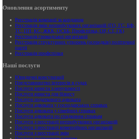
Оновлення асортименту
Реєстрація компанії за кордоном
Реєстрація змін неприбуткових організацій (ГО, ГС, БФ,
ТС, ПП, КС, ЖКК, ОСББ, Профспілка, ОР, СТ, ГК)
Реєстрація громадської організації
Реєстрація структурних утворень (осередків) політичної
партії
Реєстрація профспілки
Наші послуги
Юридичні консультації
Представництво інтересів в судах
Послуги юриста з нерухомості
Послуги юриста для бізнесу
Послуги податкового адвоката
Послуги адвоката у господарських справах
Послуги адвоката у сімейних справах
Послуги адвоката по спадковим справам
Послуги з реєстрації неприбуткових організацій
Послуги з реєстрації комерційних організацій
Послуги з реєстрації змін
Послуги політичним партіям