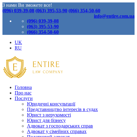
З нами Ви зможете все!
(096) 039-39-08
(063) 395-53-90
(066) 354-50-60
info@entire.com.ua
(096) 039-39-08
(063) 395-53-90
(066) 354-50-60
UK
RU
Головна
Про нас
Послуги
Юридичні консультації
Представництво інтересів в судах
Юрист з нерухомості
Юрист для бізнесу
Адвокат з господарських справ
Адвокат у сімейних справах
Податковий адвокат