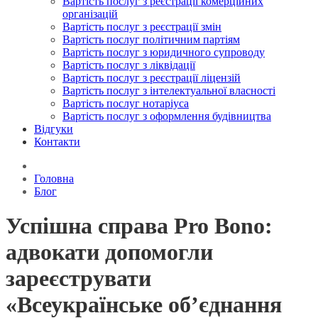
Вартість послуг з реєстрації комерційних
організацій
Вартість послуг з реєстрації змін
Вартість послуг політичним партіям
Вартість послуг з юридичного супроводу
Вартість послуг з ліквідації
Вартість послуг з реєстрації ліцензій
Вартість послуг з інтелектуальної власності
Вартість послуг нотаріуса
Вартість послуг з оформлення будівництва
Відгуки
Контакти
Головна
Блог
Успішна справа Pro Bono:
адвокати допомогли
зареєструвати
«Всеукраїнське об’єднання