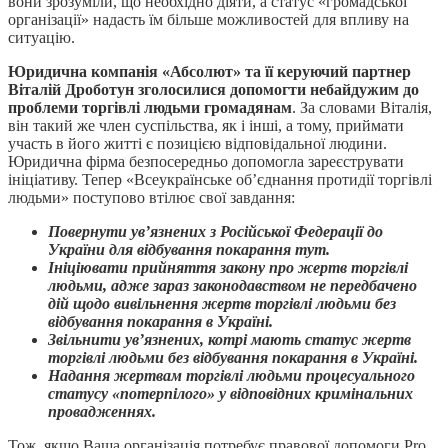
вони зрозуміли, що необхідно діяти, а статус «громадської
організації» надасть їм більше можливостей для впливу на
ситуацію.
Юридична компанія «Абсолют» та її керуючий партнер
Віталій Дроботун зголосилися допомогти
небайдужим до
проблеми торгівлі людьми громадянам
. За словами Віталія,
він такий же член суспільства, як і інші, а тому, приймати
участь в його житті є позицією відповідальної людини.
Юридична фірма безпосередньо допомогла зареєструвати
ініціативу. Тепер «Всеукраїнське об’єднання протидії торгівлі
людьми» поступово втілює свої завдання:
Повернути ув’язнених з Російської Федерації до
України для відбування покарання тут.
Ініціювати прийняття закону про жертв торгівлі
людьми, адже зараз законодавством не передбачено
дій щодо вивільнення жертв торгівлі людьми без
відбування покарання в Україні.
Звільнити ув’язнених, котрі мають статус жертв
торгівлі людьми без відбування покарання в Україні.
Надання жертвам торгівлі людьми процесуального
статусу «потерпілого» у відповідних кримінальних
провадженнях.
Тож, якщо Ваша організація потребує правової допомоги Pro