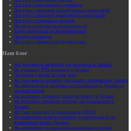
Послуги з юридичного супроводу
Послуги з ліквідації неприбуткових організацій
Послуги з ліквідації комерційних організацій
Послуги з отримання ліцензій
Послуги з інтелектуальної власності
Бізнес-імміграція до Великобританії
Послуги нотаріуса
Послуги з оформлення будівництва
Наш блог
Які документи необхідні для прописки в Україні
Як отримати ІПН іноземцю в Україні
Прописка у Києві за один день
Які документи потрібні для шлюбу з іноземцем в Україні
Як оформляється посвідка на проживання в Україні на
підставі шлюбу
Як іноземцю отримати дозвіл на роботу в Україні
Як іноземцю отримати посвідку на проживання в
Україні
Що таке посвідка на проживання (ПНП)
Як правильно купити квартиру в новобудові та на
вторинному ринку України
Як перевірити чи знаходиться квартира в заставі,