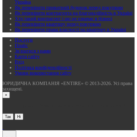
Україна
Як перевірити приватний будинок перед покупкою
Як перевірити контрагента на благонадійність в Україні
Хто такий контрагент і що це означає в бізнесі
Як перевірити квартиру перед покупкою
Як перевірити права власності на квартиру в Україні
Послуги
Прайс
Зв'язатися з нами
Карта сайту
Вхід
Політика конфіденційності
Умови використання сайту
ЮРИДИЧНА КОМПАНІЯ «ENTIRE» © 2013-2026. Усі права
захищені.
×
Хочете отримати безкоштовну консультацію через 30 сек ?
Так
Ні