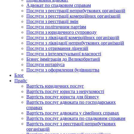
Адвокат по спадковим справам
Послуги з реєстрації неприбуткових організацій
Послуги з реєстрації комерційних організацій
Послуги з реєстрації змін
Послуги політичним партіям
Послуги з юридичного супроводу
Послуги з ліквідації комерційних організацій
Послуги з ліквідації неприбуткових організацій
Послуги з отримання ліцензій
Послуги з інтелектуальної власності
Бізнес імміграція до Великобританії
Послуги нотаріуса
Послуги з оформлення будівництва
Блог
Прайс
Вартість юридичних послуг
Вартість послуг юриста з нерухомості
Вартість послуг юриста для бізнесу
Вартість послуг адвоката по господарських
справах
Вартість послуг адвоката у сімейних справах
Вартість послуг адвоката по спадковим справам
Вартість послуг з реєстрації неприбуткових
організацій