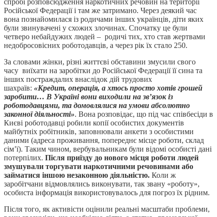
спробі розповсюдження наркотичних речовин на території
Російської Федерації і там же затримано. Через деякий час
вона познайомилася із родичами інших українців, діти яких
були звинувачені у схожих злочинах. Спочатку це були
четверо небайдужих людей – родичі тих, хто став жертвами
недобросовісних роботодавців, а через рік їх стало 250.
За словами жінки, різні життєві обставини змусили свого
часу виїхати на заробітки до Російської Федерації її сина та
інших постраждалих внаслідок дій трудових
шахраїв:
«Кредит, операція, а хтось просто хотів грошей
заробити… В Україні вони виходили на зв’язок із
роботодавцями, та домовлялися на умови абсолютно
законної діяльності»
. Вона розповідає, що під час співбесіди в
Києві роботодавці робили копії особистих документів
майбутніх робітників, заповнювали анкети з особистими
даними (адреса проживання, попереднє місце роботи, склад
сім’ї). Таким чином, вербувальникам були відомі особисті дані
потерпілих.
Після приїзду до нового місця роботи людей
змушували торгувати наркотичними речовинами або
займатися іншою незаконною діяльністю.
Коли ж
заробітчани відмовлялись виконувати, так звану «роботу»,
особиста інформація використовувалось для погроз їх рідним.
Після того, як активісти оцінили реальні масштаби проблеми,