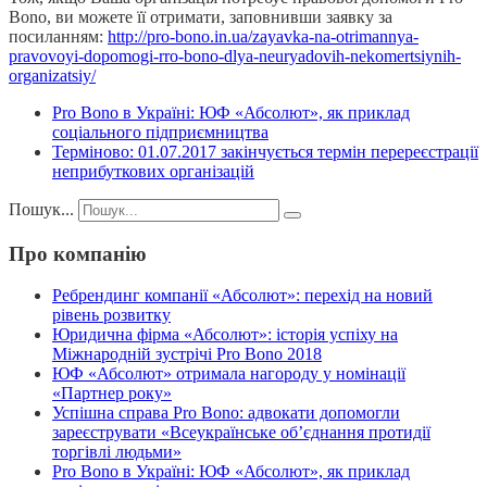
Bono, ви можете її отримати, заповнивши заявку за
посиланням:
http://pro-bono.in.ua/zayavka-na-otrimannya-
pravovoyi-dopomogi-rro-bono-dlya-neuryadovih-nekomertsiynih-
organizatsiy/
Pro Bono в Україні: ЮФ «Абсолют», як приклад
соціального підприємництва
Терміново: 01.07.2017 закінчується термін перереєстрації
неприбуткових організацій
Пошук...
Про компанію
Ребрендинг компанії «Абсолют»: перехід на новий
рівень розвитку
Юридична фірма «Абсолют»: історія успіху на
Міжнародній зустрічі Pro Bono 2018
ЮФ «Абсолют» отримала нагороду у номінації
«Партнер року»
Успішна справа Pro Bono: адвокати допомогли
зареєструвати «Всеукраїнське об’єднання протидії
торгівлі людьми»
Pro Bono в Україні: ЮФ «Абсолют», як приклад