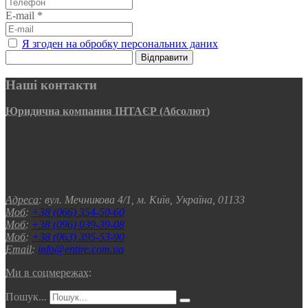
E-mail
*
Я згоден на обробку персональних даних
Відправити
Наші контакти
Юридична компания ІНТАЄР (Абсолют)
Адреса:
вул. Мечникова 4/1, м. Київ, Україна, 01133
Моб:
+38 (066) 354-50-60
Моб:
+38 (096) 039-39-08
Моб:
+38 (063) 395-53-90
Email:
info@entire.com.ua
Ми в соцмережах:
Пошук...