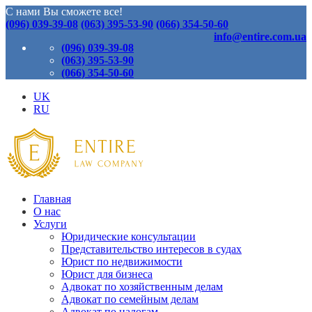
С нами Вы сможете все!
(096) 039-39-08
(063) 395-53-90
(066) 354-50-60
info@entire.com.ua
(096) 039-39-08
(063) 395-53-90
(066) 354-50-60
UK
RU
Главная
О нас
Услуги
Юридические консультации
Представительство интересов в судах
Юрист по недвижимости
Юрист для бизнеса
Адвокат по хозяйственным делам
Адвокат по семейным делам
Адвокат по налогам