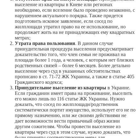
выселение из квартиры в Киеве или регионах
необходимо, если вселение было проведено незаконно, с
нарушением актуального порядка. Также придется
подготовить исковое заявление, если сосед по
жилплощади утратил право на ее использование, но
продолжает жить на не принадлежащих ему квадратных
метрах;
Утрата права пользования
. В данном случае
принудительная процедура выселения предусматривает
доказательство того, что член семьи не проживал на
площади более 1 года, а человек, с которым нет близких
родственных связей – более 6 месяцев. Более детально
выселение через суд в указанных обстоятельствах
прописано в ст. 71-72 ЖК Украины, а также в статье 405
Гражданского кодекса;
Принудительное выселение из квартиры
в Украине.
Если гражданин имеет права на проживание, выселить
его можно лишь по 116 статье ЖК Украины. Нужно
доказать, что сосед по жилплощади/родственник
систематически портит имущество, использует его не по
прямому назначению, или же своими действиями не
дает возможности вести привычный образ жизни
другим сожителям. Чтобы провести выселение из
квартиры через суд в этом случае, нужно доказать, что
были приняты соответствующие меры для