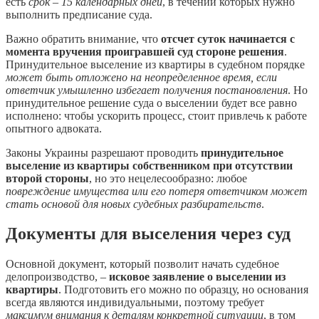
есть
срок – 15 календарных дней
, в течении которых нужно
выполнить предписание суда.
Важно обратить внимание, что
отсчет суток начинается с
момента вручения проигравшей суд стороне решения
.
Принудительное выселение из квартиры в судебном порядке
может быть отложено на неопределенное время, если
ответчик умышленно избегает получения постановления
. Но
принудительное решение суда о выселении будет все равно
исполнено: чтобы ускорить процесс, стоит привлечь к работе
опытного адвоката.
Законы Украины разрешают проводить
принудительное
выселение из квартиры собственником при отсутствии
второй стороны
, но это нецелесообразно: любое
повреждение имущества или его потеря ответчиком может
стать основой для новых судебных разбирательств
.
Документы для выселения через суд
Основной документ, который позволит начать судебное
делопроизводство, –
исковое заявление о выселении из
квартиры
. Подготовить его можно по образцу, но основания
всегда являются индивидуальными, поэтому требует
максимум внимания к деталям конкретной ситуации
, в том