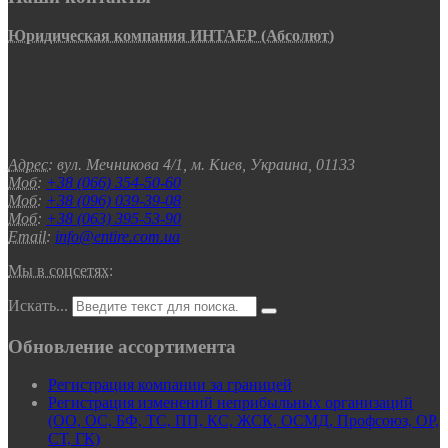
Юридическая компания ИНТАЕР (Абсолют)
Адрес:
вул. Мечникова 4/1, м. Киев, Украина, 01133
Моб:
+38 (066) 354-50-60
Моб:
+38 (096) 039-39-08
Моб:
+38 (063) 395-53-90
Email:
info@entire.com.ua
Мы в соцсетях:
Искать...
Обновление ассортимента
Регистрация компании за границей
Регистрация изменений неприбыльных организаций
(ОО, ОС, БФ, ТС, ПП, КС, ЖСК, ОСМД, Профсоюз, ОР,
СТ, ГК)