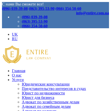
С нами Вы сможете все!
(096) 039-39-08
(063) 395-53-90
(066) 354-50-60
info@entire.com.ua
(096) 039-39-08
(063) 395-53-90
(066) 354-50-60
UK
RU
Главная
О нас
Услуги
Юридические консультации
Представительство интересов в судах
Юрист по недвижимости
Юрист для бизнеса
Адвокат по хозяйственным делам
Адвокат по семейным делам
Адвокат по налогам