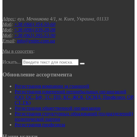
Адрес:
вул. Мечникова 4/1, м. Киев, Украина, 01133
Моб:
+38 (066) 354-50-60
Моб:
+38 (096) 039-39-08
Моб:
+38 (063) 395-53-90
Email:
info@entire.com.ua
Мы в соцсетях:
Искать...
Обновление ассортимента
Регистрация компании за границей
Регистрация изменений неприбыльных организаций
(ОО, ОС, БФ, ТС, ПП, КС, ЖСК, ОСМД, Профсоюз, ОР,
СТ, ГК)
Регистрация общественной организации
Регистрация структурных образований (подразделений)
политической партии
Регистрация профсоюза
Наши услуги