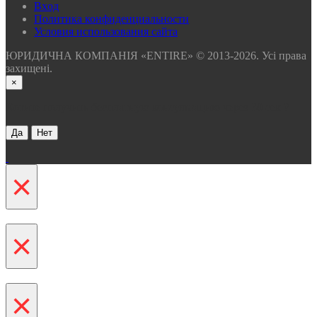
Вхoд
Политика конфиденциальности
Условия использования сайта
ЮРИДИЧНА КОМПАНІЯ «ENTIRE» © 2013-2026. Усі права
захищені.
×
Хотите получить бесплатную консультацию через 30 сек ?
Да
Нет
×
×
×