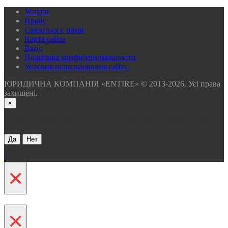
Услуги
Прайс
Связаться с нами
Карта сайта
Вхoд
Политика конфиденциальности
Условия использования сайта
ЮРИДИЧНА КОМПАНІЯ «ENTIRE» © 2013-2026. Усі права
захищені.
×
Хотите получить бесплатную консультацию через 30 сек ?
Да
Нет
×
×