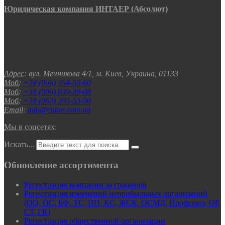
Юридическая компания ИНТАЕР (Абсолют)
Адрес:
вул. Мечникова 4/1, м. Киев, Украина, 01133
Моб:
+38 (066) 354-50-60
Моб:
+38 (096) 039-39-08
Моб:
+38 (063) 395-53-90
Email:
info@entire.com.ua
Мы в соцсетях:
Искать...
Обновление ассортимента
Регистрация компании за границей
Регистрация изменений неприбыльных организаций
(ОО, ОС, БФ, ТС, ПП, КС, ЖСК, ОСМД, Профсоюз, ОР,
СТ, ГК)
Регистрация общественной организации