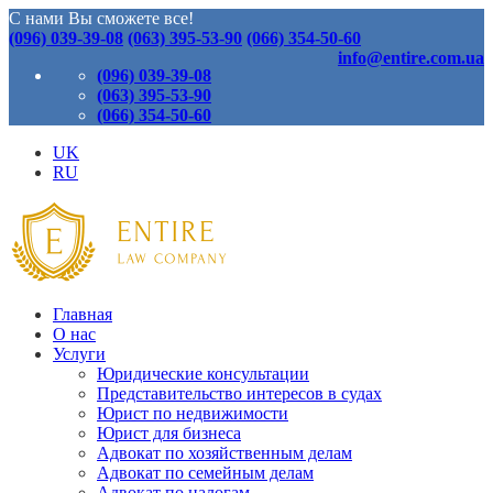
С нами Вы сможете все!
(096) 039-39-08
(063) 395-53-90
(066) 354-50-60
info@entire.com.ua
(096) 039-39-08
(063) 395-53-90
(066) 354-50-60
UK
RU
Главная
О нас
Услуги
Юридические консультации
Представительство интересов в судах
Юрист по недвижимости
Юрист для бизнеса
Адвокат по хозяйственным делам
Адвокат по семейным делам
Адвокат по налогам