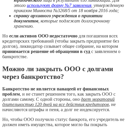
юридического
лица в результате его ликвидации. Для
этого
используют форму №7 заявления
, утвержденную
приказом Минюста №3268/5 от 18 ноября 2016 года;
справку архивного учреждения о принятии
документов
, которые подлежат долгосрочному
хранению.
Но
если активов ООО недостаточно
для погашения всех
кредиторских требований (чтобы закрыть предприятие без
долгов), ликвидатор созывает общее собрание, на котором
принимается решение об обращении в суд
с заявлением о
банкротстве.
Можно ли закрыть ООО с долгами
через банкротство?
Банкротство не является панацеей от финансовых
проблем
, и не станет решением того, как закрыть ООО с
долгами самому. С одной стороны, оно
дает мораторий
длительностью 120 дней на все действия кредиторов
, не
начисляются штрафы и пеня, а долг не индексируется.
Но, чтобы ООО получило статус банкрота, его учредитель не
должен иметь имущества, которое могло бы покрыть