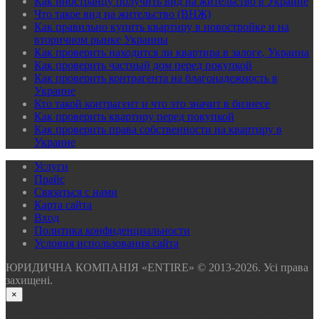
Как иностранцу получить вид на жительство в Украине
Что такое вид на жительство (ВНЖ)
Как правильно купить квартиру в новостройке и на
вторичном рынке Украины
Как проверить находится ли квартира в залоге, Украина
Как проверить частный дом перед покупкой
Как проверить контрагента на благонадежность в
Украине
Кто такой контрагент и что это значит в бизнесе
Как проверить квартиру перед покупкой
Как проверить права собственности на квартиру в
Украине
Услуги
Прайс
Связаться с нами
Карта сайта
Вхoд
Политика конфиденциальности
Условия использования сайта
ЮРИДИЧНА КОМПАНІЯ «ENTIRE» © 2013-2026. Усі права
захищені.
×