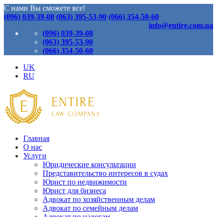
С нами Вы сможете все!
(096) 039-39-08
(063) 395-53-90
(066) 354-50-60
info@entire.com.ua
(096) 039-39-08
(063) 395-53-90
(066) 354-50-60
UK
RU
Главная
О нас
Услуги
Юридические консультации
Представительство интересов в судах
Юрист по недвижимости
Юрист для бизнеса
Адвокат по хозяйственным делам
Адвокат по семейным делам
Адвокат по налогам