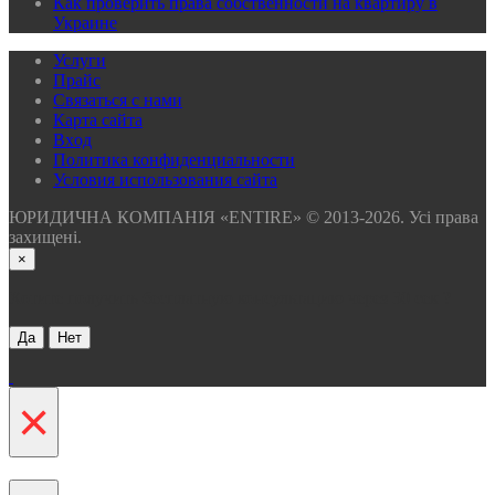
Как проверить права собственности на квартиру в
Украине
Услуги
Прайс
Связаться с нами
Карта сайта
Вхoд
Политика конфиденциальности
Условия использования сайта
ЮРИДИЧНА КОМПАНІЯ «ENTIRE» © 2013-2026. Усі права
захищені.
×
Хотите получить бесплатную консультацию через 30 сек ?
Да
Нет
×