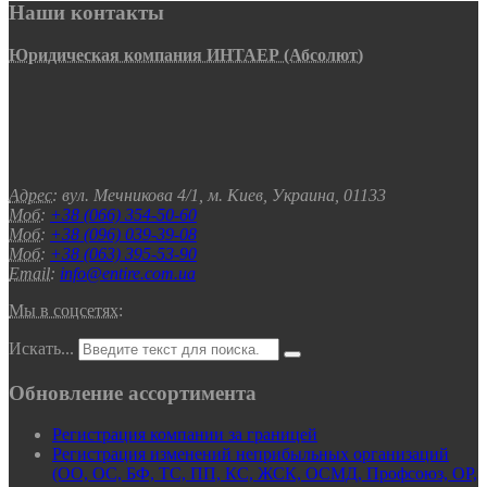
Наши контакты
Юридическая компания ИНТАЕР (Абсолют)
Адрес:
вул. Мечникова 4/1, м. Киев, Украина, 01133
Моб:
+38 (066) 354-50-60
Моб:
+38 (096) 039-39-08
Моб:
+38 (063) 395-53-90
Email:
info@entire.com.ua
Мы в соцсетях:
Искать...
Обновление ассортимента
Регистрация компании за границей
Регистрация изменений неприбыльных организаций
(ОО, ОС, БФ, ТС, ПП, КС, ЖСК, ОСМД, Профсоюз, ОР,