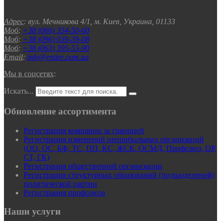
Адрес:
вул. Мечникова 4/1, м. Киев, Украина, 01133
Моб:
+38 (066) 354-50-60
Моб:
+38 (096) 039-39-08
Моб:
+38 (063) 395-53-90
Email:
info@entire.com.ua
Мы в соцсетях:
Искать...
Обновление ассортимента
Регистрация компании за границей
Регистрация изменений неприбыльных организаций
(ОО, ОС, БФ, ТС, ПП, КС, ЖСК, ОСМД, Профсоюз, ОР,
СТ, ГК)
Регистрация общественной организации
Регистрация структурных образований (подразделений)
политической партии
Регистрация профсоюза
Наши услуги