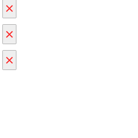
×
×
×