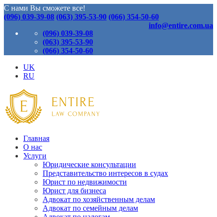
С нами Вы сможете все!
(096) 039-39-08
(063) 395-53-90
(066) 354-50-60
info@entire.com.ua
(096) 039-39-08
(063) 395-53-90
(066) 354-50-60
UK
RU
Главная
О нас
Услуги
Юридические консультации
Представительство интересов в судах
Юрист по недвижимости
Юрист для бизнеса
Адвокат по хозяйственным делам
Адвокат по семейным делам
Адвокат по налогам