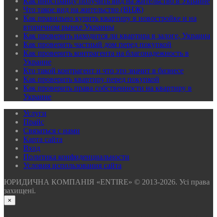
Как иностранцу получить вид на жительство в Украине
Что такое вид на жительство (ВНЖ)
Как правильно купить квартиру в новостройке и на
вторичном рынке Украины
Как проверить находится ли квартира в залоге, Украина
Как проверить частный дом перед покупкой
Как проверить контрагента на благонадежность в
Украине
Кто такой контрагент и что это значит в бизнесе
Как проверить квартиру перед покупкой
Как проверить права собственности на квартиру в
Украине
Услуги
Прайс
Связаться с нами
Карта сайта
Вхoд
Политика конфиденциальности
Условия использования сайта
ЮРИДИЧНА КОМПАНІЯ «ENTIRE» © 2013-2026. Усі права
захищені.
×