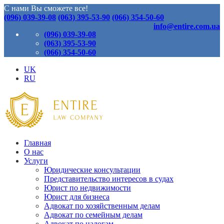
С нами Вы сможете все!
(096) 039-39-08
(063) 395-53-90
(066) 354-50-60
info@entire.com.ua
(096) 039-39-08
(063) 395-53-90
(066) 354-50-60
UK
RU
Главная
О нас
Услуги
Юридические консультации
Представительство интересов в судах
Юрист по недвижимости
Юрист для бизнеса
Адвокат по хозяйственным делам
Адвокат по семейным делам
Адвокат по налогам